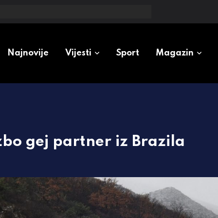
irala punom snagom
Najnovije
Vijesti
Sport
Magazin
bo gej partner iz Brazila