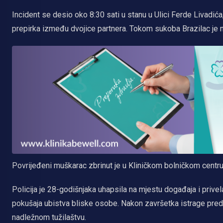
Incident se desio oko 8:30 sati u stanu u Ulici Ferde Livadića
prepirka između dvojice partnera. Tokom sukoba Brazilac je n
Povrijeđeni muškarac zbrinut je u Kliničkom bolničkom centr
Policija je 28-godišnjaka uhapsila na mjestu događaja i privel
pokušaja ubistva bliske osobe. Nakon završetka istrage preda
nadležnom tužilaštvu.