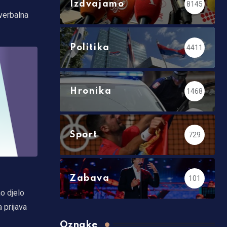
Izdvajamo
8145
 verbalna
Politika
4411
Hronika
1468
Sport
729
Zabava
101
no djelo
 prijava
Oznake