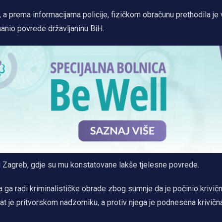
, a prema informacijama policije, fizičkom obračunu prethodila je
anio povrede državljaninu BiH.
u Zagreb, gdje su mu konstatovane lakše tjelesne povrede.
a ga radi kriminalističke obrade zbog sumnje da je počinio krivič
t je pritvorskom nadzorniku, a protiv njega je podnesena krivična