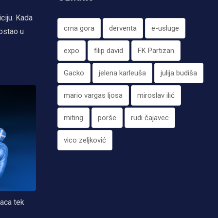
ciju. Kada
crna gora
derventa
e-usluge
 ostao u
expo
filip david
FK Partizan
Gacko
jelena karleuša
julija budiša
mario vargas ljosa
miroslav ilić
miting
porše
rudi čajavec
vico zeljković
aca tek