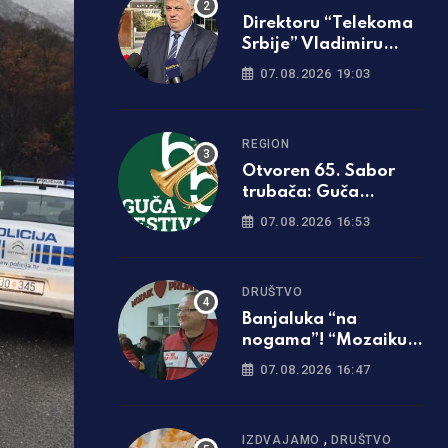
Direktoru “Telekoma
Srbije” Vladimiru
Lučiću zabranjen
07.08.2026 19:03
ulazak na Kosmet
REGION
Otvoren 65. Sabor
trubača: Guča
ponovo zasvirala
07.08.2026 16:53
punom snagom
DRUŠTVO
Banjaluka “na
nogama”! “Mozaiku
prijateljstva”
07.08.2026 16:47
potrebna parcela za
gradnju javne kuhinje
,
IZDVAJAMO
DRUŠTVO