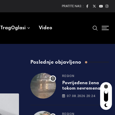
PRATITE NAS: :
TragOglasi
Video
Poslednje objavljeno
REGION
Povrijeđena žena
tokom nevremena u
Srbiji: Drvo palo na
07.08.2026 20:24
nju, hitno prevezena u
bolnicu
REGION