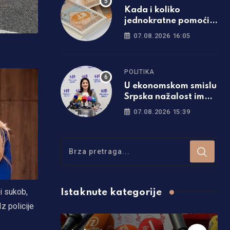
Kada i koliko
jednokratne pomoći
će dobiti penzioneri u
07.08.2026 16:05
Srpskoj
POLITIKA
U ekonomskom smislu
Srpska nažalost ima
gore pokazatelje od
07.08.2026 15:39
Federacije
i sukob,
Istaknute kategorije
z policije