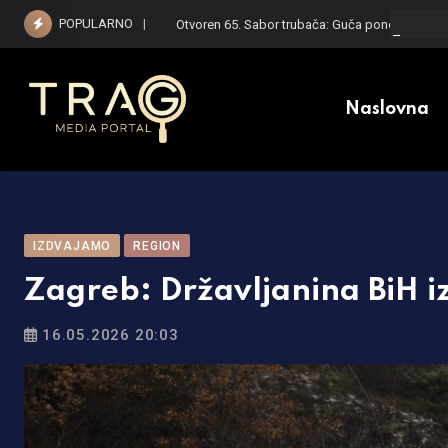
Skip
POPULARNO
Otvoren 65. Sabor trubača: Guča ponovo zasv
to
content
Naslovna
IZDVAJAMO
REGION
Zagreb: Državljanina BiH iz
16.05.2026 20:03