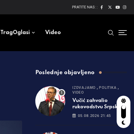
PRATITE NAS: :
TragOglasi
Video
Poslednje objavljeno
,
,
IZDVAJAMO
POLITIKA
VIDEO
Vučić zahvalio
rukovodstvu Srpske:
Uvek ste uz Srbiju
05.08.2026 21:45
/video/