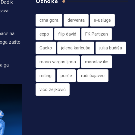
Oznake
m Dodik
ećava
crna gora
derventa
e-usluge
zbace na
expo
filip david
FK Partizan
loga zašto
Gacko
jelena karleuša
julija budiša
mario vargas ljosa
miroslav ilić
da ga
miting
porše
rudi čajavec
vico zeljković