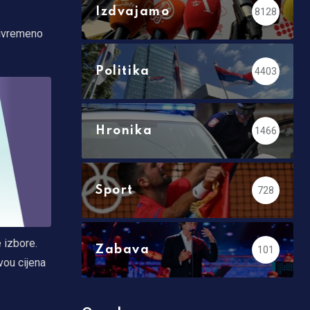
Izdvajamo
8128
rivremeno
Politika
4403
Hronika
1466
Sport
728
 izbore.
Zabava
101
vou cijena