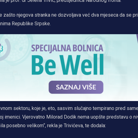
a je prof. dr Jelena Trivić, predsjednica Narodnog fronta.
nje zašto njegova stranka ne dozvoljava već dva mjeseca da se p
đanima Republike Srpske.
avnom sektoru, koje je, eto, sasvim slučajno tempirano pred same
oj imenici. Vjerovatno Milorad Dodik nema uopšte predstavu o ni
la posebno velikom“, rekla je Trivićeva, te dodala: