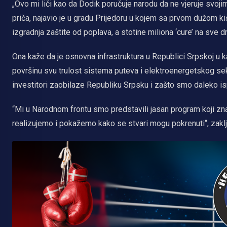
„Ovo mi liči kao da Dodik poručuje narodu da ne vjeruje svoj
priča, najavio je u gradu Prijedoru u kojem sa prvom dužom k
izgradnja zaštite od poplava, a stotine miliona ‘cure’ na sve d
Ona kaže da je osnovna infrastruktura u Republici Srpskoj u ka
površinu svu trulost sistema puteva i elektroenergetskog sekt
investitori zaobilaze Republiku Srpsku i zašto smo daleko isp
“Mi u Narodnom frontu smo predstavili jasan program koji zn
realizujemo i pokažemo kako se stvari mogu pokrenuti“, zaklju