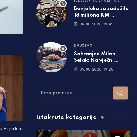
IZDVAJAMO
POLITIKA
Banjaluka se zadužila
18 miliona KM:
Poznato šta će biti sa
05.08.2026 19:49
naplatom parkinga
DRUŠTVO
Sahranjen Milan
Selak: Na vječni
počinak ga ispratio
05.08.2026 19:28
veliki broj ljudi /foto/
Istaknute kategorije
u Prijedoru