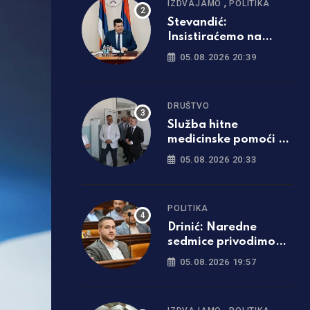
,
IZDVAJAMO
POLITIKA
Stevandić:
Insistiraćemo na
poništavanju svih
05.08.2026 20:39
odluka visokog
predstavnika
DRUŠTVO
Služba hitne
medicinske pomoći u
Derventi dobila
05.08.2026 20:33
savremeno opremljen
prostor
POLITIKA
Drinić: Naredne
sedmice privodimo
kraju Tunjice 1 i 2
05.08.2026 19:57
,