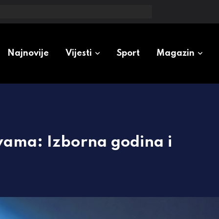
ta će biti sa naplatom parkinga
Najnovije
Vijesti
Sport
Magazin
vama: Izborna godina i