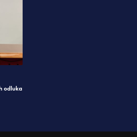
POLITIKA
ih odluka
Drinić: Naredne sedmice privodimo kraju 
05.08.2026 19:57