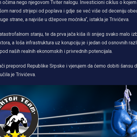
im očima nego njegovom Tviter nalogu. Investicioni ciklus o koje
išom narod strijepi od poplava i gdje se već više od deceniju ob
ruge strane, a najviše u džepove moćnika“, istakla je Trivićeva.
tastrofalnom stanju, te da prva jača kiša ili snijeg svako malo i
ora, a loša infrastruktura uz korupciju je i jedan od osnovnih raz
od naših realnih ekonomskih i privrednih potencijala.
ači preporod Republike Srpske i vjerujem da ćemo dobiti šansu 
čila je Trivićeva.