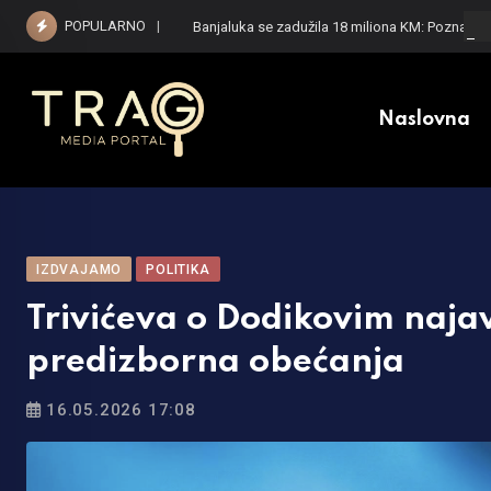
Skip
POPULARNO
Banjaluka se zadužila 18 miliona KM: Poznato š
to
content
Naslovna
IZDVAJAMO
POLITIKA
Trivićeva o Dodikovim naja
predizborna obećanja
16.05.2026 17:08