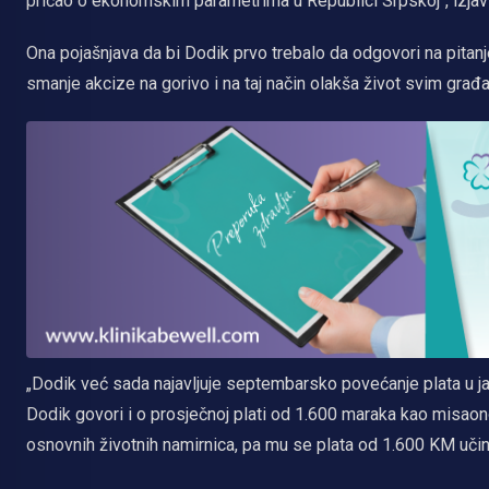
pričao o ekonomskim parametrima u Republici Srpskoj“, izjavil
Ona pojašnjava da bi Dodik prvo trebalo da odgovori na pita
smanje akcize na gorivo i na taj način olakša život svim gra
„Dodik već sada najavljuje septembarsko povećanje plata u j
Dodik govori i o prosječnoj plati od 1.600 maraka kao misaon
osnovnih životnih namirnica, pa mu se plata od 1.600 KM učini