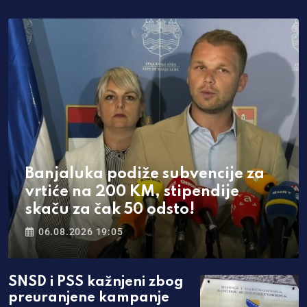
Banjaluka podiže subvencije za
vrtiće na 200 KM, stipendije
skaču za čak 50 odsto!
06.08.2026 19:05
SNSD i PSS kažnjeni zbog
preuranjene kampanje