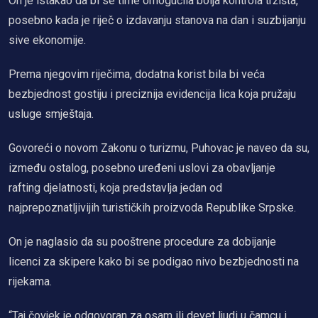
On je istakao da bi se time omogućila bolja kontrola tržišta,
posebno kada je riječ o izdavanju stanova na dan i suzbijanju
sive ekonomije.
Prema njegovim riječima, dodatna korist bila bi veća
bezbjednost gostiju i preciznija evidencija lica koja pružaju
usluge smještaja.
Govoreći o novom Zakonu o turizmu, Puhovac je naveo da su,
između ostalog, posebno uređeni uslovi za obavljanje
rafting djelatnosti, koja predstavlja jedan od
najprepoznatljivijih turističkih proizvoda Republike Srpske.
On je naglasio da su pooštrene procedure za dobijanje
licenci za skipere kako bi se podigao nivo bezbjednosti na
rijekama.
“Taj čovjek je odgovoran za osam ili devet ljudi u čamcu i