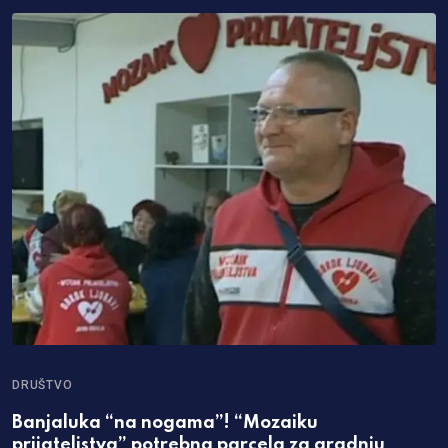
DRUŠTVO
I
Banjaluka “na nogama”! “Mozaiku
K
prijateljstva” potrebna parcela za gradnju
p