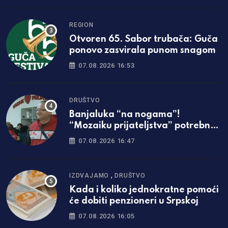
REGION
Otvoren 65. Sabor trubača: Guča
ponovo zasvirala punom snagom
07.08.2026 16:53
DRUŠTVO
Banjaluka “na nogama”!
“Mozaiku prijateljstva” potrebna
parcela za gradnju javne kuhinje
07.08.2026 16:47
,
IZDVAJAMO
DRUŠTVO
Kada i koliko jednokratne pomoći
će dobiti penzioneri u Srpskoj
07.08.2026 16:05