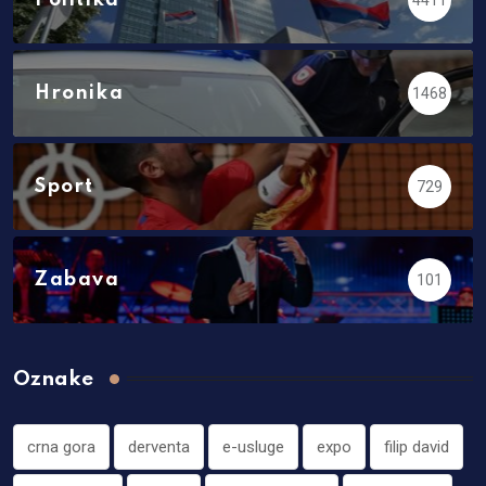
Hronika
1468
Sport
729
Zabava
101
Oznake
crna gora
derventa
e-usluge
expo
filip david