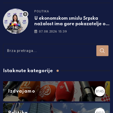
POLITIKA
U ekonomskom smislu Srpska
nažalost ima gore pokazatelje od
Federacije
07.08.2026 15:39
Istaknute kategorije
Izdvajamo
8145
Politika
4411