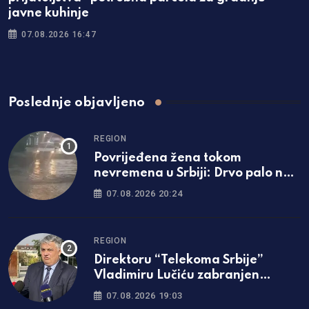
javne kuhinje
07.08.2026 16:47
Poslednje objavljeno
REGION
Povrijeđena žena tokom
nevremena u Srbiji: Drvo palo na
nju, hitno prevezena u bolnicu
07.08.2026 20:24
REGION
Direktoru “Telekoma Srbije”
Vladimiru Lučiću zabranjen
ulazak na Kosmet
07.08.2026 19:03