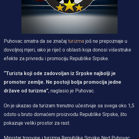
Puhovac smatra da se značaj
turizma
još ne prepoznaje u
dovoljnoj mjeri, iako je riječ o oblasti koja donosi višestruke
efekte za privredu i promociju Republike Srpske.
“Turista koji ode zadovoljan iz Srpske najbolji je
promoter zemlje. Ne postoji bolja promocija jedne
države od turizma”
, naglasio je Puhovac.
On je ukazao da turizam trenutno učestvuje sa svega oko 1,5
odsto u bruto domaćem proizvodu Republike Srpske, što
pokazuje veliki prostor za rast.
Ministar trgovine i turizma Republike Srpske Ned Puhovac