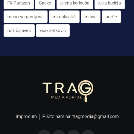
FK Partizan
Gacko
jelena karleuša
julija budiša
mario vargas ljosa
miroslav ilić
miting
porše
rudi čajavec
vico zeljković
Impresum
│ Pišite nam na:
tragmedia@gmail.com