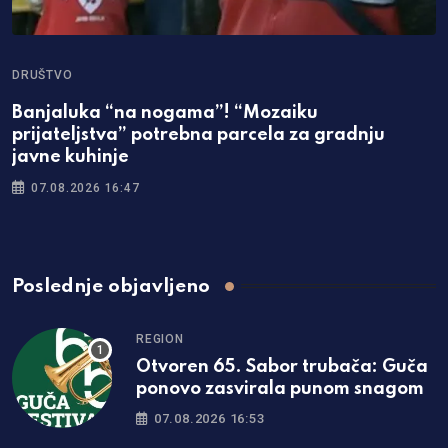
DRUŠTVO
Banjaluka “na nogama”! “Mozaiku
prijateljstva” potrebna parcela za gradnju
javne kuhinje
07.08.2026 16:47
Poslednje objavljeno
REGION
Otvoren 65. Sabor trubača: Guča
ponovo zasvirala punom snagom
07.08.2026 16:53