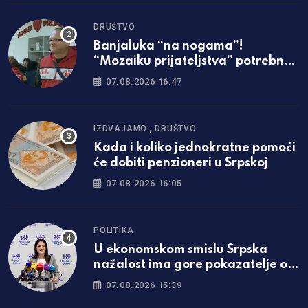
DRUŠTVO
Banjaluka “na nogama”!
“Mozaiku prijateljstva” potrebna
parcela za gradnju javne kuhinje
07.08.2026 16:47
,
IZDVAJAMO
DRUŠTVO
Kada i koliko jednokratne pomoći
će dobiti penzioneri u Srpskoj
07.08.2026 16:05
POLITIKA
U ekonomskom smislu Srpska
nažalost ima gore pokazatelje od
Federacije
07.08.2026 15:39