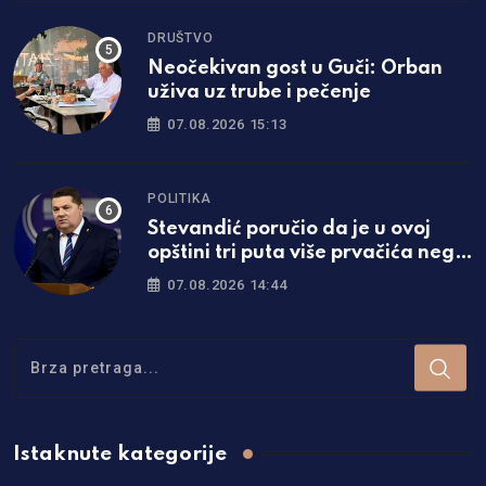
DRUŠTVO
Neočekivan gost u Guči: Orban
uživa uz trube i pečenje
07.08.2026 15:13
POLITIKA
Stevandić poručio da je u ovoj
opštini tri puta više prvačića nego
lani
07.08.2026 14:44
Istaknute kategorije