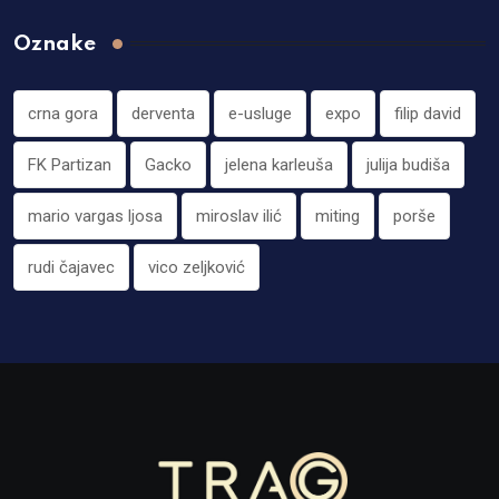
Oznake
crna gora
derventa
e-usluge
expo
filip david
FK Partizan
Gacko
jelena karleuša
julija budiša
mario vargas ljosa
miroslav ilić
miting
porše
rudi čajavec
vico zeljković