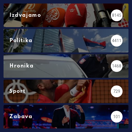
Izdvajamo
8145
Politika
4411
Hronika
1468
Sport
729
Zabava
101