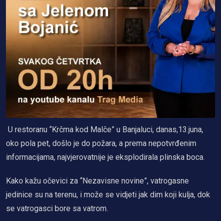
U restoranu “Krčma kod Malče” u Banjaluci, danas,13.juna,
oko pola pet, došlo je do požara, a prema nepotvrđenim
informacijama, najvjerovatnije je eksplodirala plinska boca.
Kako kažu očevici za “Nezavisne novine”, vatrogasne
jedinice su na terenu, i može se vidjeti jak dim koji kulja, dok
se vatrogasci bore sa vatrom.