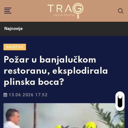
Skip
to
content
Najnovije
DRUŠTVO
Požar u banjalučkom
restoranu, eksplodirala
plinska boca?
13.06.2026 17:52