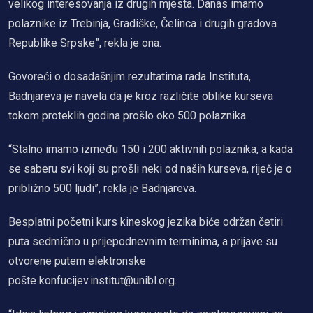
velikog interesovanja iz drugih mjesta. Danas imamo
polaznike iz Trebinja, Gradiške, Čelinca i drugih gradova
Republike Srpske”, rekla je ona.
Govoreći o dosadašnjim rezultatima rada Instituta,
Badnjareva je navela da je kroz različite oblike kurseva
tokom proteklih godina prošlo oko 500 polaznika.
“Stalno imamo između 150 i 200 aktivnih polaznika, a kada
se saberu svi koji su prošli neki od naših kurseva, riječ je o
približno 500 ljudi”, rekla je Badnjareva.
Besplatni početni kurs kineskog jezika biće održan četiri
puta sedmično u prijepodnevnim terminima, a prijave su
otvorene putem elektronske
pošte konfucijev.institut@unibl.org.