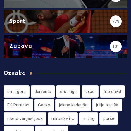
Sport
729
Zabava
101
Oznake
crna gora
derventa
e-usluge
expo
filip david
FK Partizan
Gacko
jelena karleuša
julija budiša
mario vargas ljosa
miroslav ilić
miting
porše