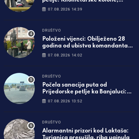
petlje: Kilometarske kolone,
vozači zaglavljeni u saobraćaju
07.08.2026 14:39
DRUŠTVO
Položeni vijenci: Obilježeno 28
godina od ubistva komandanta
“Belih vukova”
07.08.2026 14:02
DRUŠTVO
Počela sanacija puta od
Prijedorske petlje ka Banjaluci:
Koliko će trajati?
07.08.2026 13:52
DRUŠTVO
Alarmantni prizori kod Laktaša:
Turjanica presušila, riba uginula