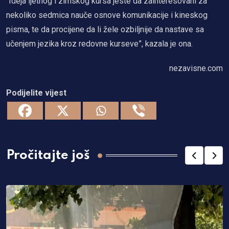
“Ideja ljetnog i zimskog kursa jeste da zainteresovani za
nekoliko sedmica nauče osnove komunikacije i kineskog
pisma, te da procijene da li žele ozbiljnije da nastave sa
učenjem jezika kroz redovne kurseve”, kazala je ona.
nezavisne.com
Podijelite vijest
Pročitajte još