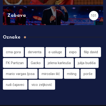
Zabava
101
Oznake
crna gora
derventa
e-usluge
expo
filip david
FK Partizan
Gacko
jelena karleuša
julija budiša
mario vargas ljosa
miroslav ilić
miting
porše
rudi čajavec
vico zeljković