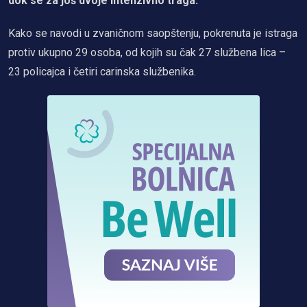
dok se za još dvoje intenzivno traga.
Kako se navodi u zvaničnom saopštenju, pokrenuta je istraga
protiv ukupno 29 osoba, od kojih su čak 27 službena lica –
23 policajca i četiri carinska službenika.