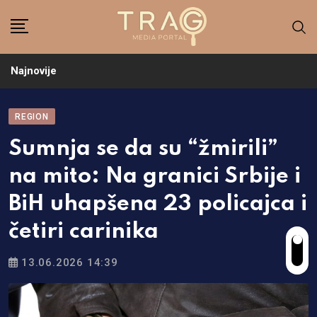
Skip
to
content
Najnovije
REGION
Sumnja se da su “žmirili”
na mito: Na granici Srbije i
BiH uhapšena 23 policajca i
četiri carinika
13.06.2026 14:39