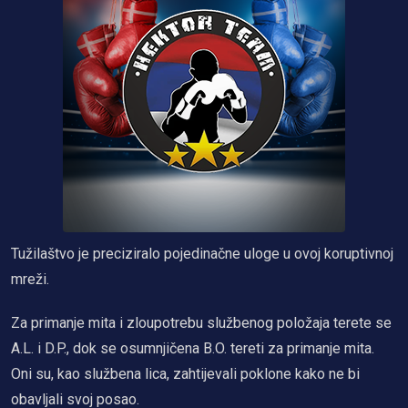
Tužilaštvo je preciziralo pojedinačne uloge u ovoj koruptivnoj
mreži.
Za primanje mita i zloupotrebu službenog položaja terete se
A.L. i D.P., dok se osumnjičena B.O. tereti za primanje mita.
Oni su, kao službena lica, zahtijevali poklone kako ne bi
obavljali svoj posao.