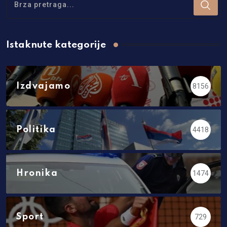
Istaknute kategorije
Izdvajamo
8156
Politika
4418
Hronika
1474
Sport
729