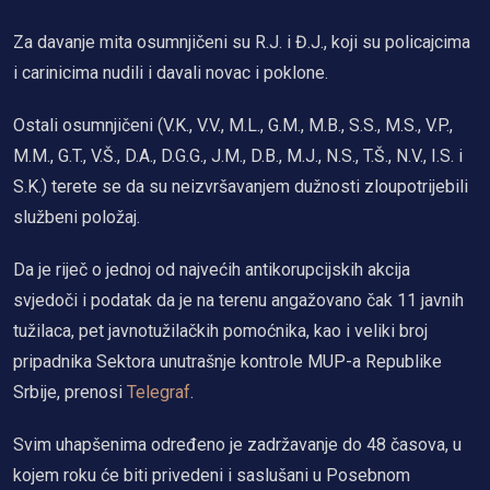
Za davanje mita osumnjičeni su R.J. i Đ.J., koji su policajcima
i carinicima nudili i davali novac i poklone.
Ostali osumnjičeni (V.K., V.V., M.L., G.M., M.B., S.S., M.S., V.P.,
M.M., G.T., V.Š., D.A., D.G.G., J.M., D.B., M.J., N.S., T.Š., N.V., I.S. i
S.K.) terete se da su neizvršavanjem dužnosti zloupotrijebili
službeni položaj.
Da je riječ o jednoj od najvećih antikorupcijskih akcija
svjedoči i podatak da je na terenu angažovano čak 11 javnih
tužilaca, pet javnotužilačkih pomoćnika, kao i veliki broj
pripadnika Sektora unutrašnje kontrole MUP-a Republike
Srbije, prenosi
Telegraf
.
Svim uhapšenima određeno je zadržavanje do 48 časova, u
kojem roku će biti privedeni i saslušani u Posebnom