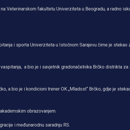
na Veterinarskom fakultetu Univerziteta u Beogradu, a radno isk
pitanja i sporta Univerziteta u Istočnom Sarajevu čime je stekao 
aspitanja, a bio je i savjetnik gradonačelnika Brčko distrikta za
o, a bio je i kondicioni trener OK „Mladost“ Brčko, gdje je stek
im akademskim obrazovanjem.
egracije i međunarodnu saradnju RS.