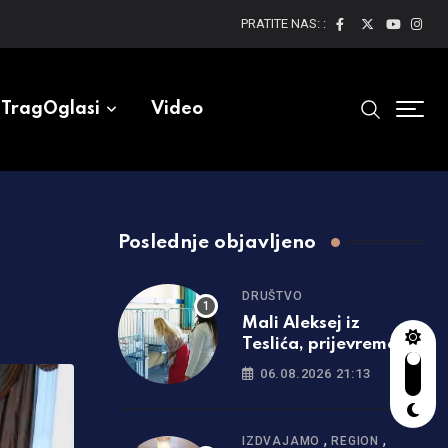
PRATITE NAS: :
TragOglasi
Video
Poslednje objavljeno
DRUŠTVO
Mali Aleksej iz
Teslića, prijevremeno
rođena beba, dobio
06.08.2026 21:13
životnu bitku na UKC-
u Srpske
,
,
IZDVAJAMO
REGION