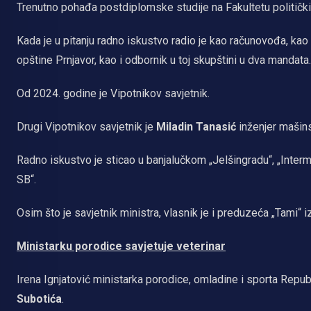
Trenutno pohađa postdiplomske studije na Fakultetu političkih 
Kada je u pitanju radno iskustvo radio je kao računovođa, kao
opštine Prnjavor, kao i odbornik u toj skupštini u dva mandata.
Od 2024. godine je Vipotnikov savjetnik.
Drugi Vipotnikov savjetnik je
Miladin Tanasić
inženjer mašins
Radno iskustvo je sticao u banjalučkom „Jelšingradu“, „Interme
SB“.
Osim što je savjetnik ministra, vlasnik je i preduzeća „Tami“ 
Ministarku porodice savjetuje veterinar
Irena Ignjatović ministarka porodice, omladine i sporta Repu
Subotića
.