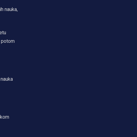
ih nauka,
etu
i potom
h nauka
mskom