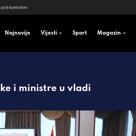
prvi put dolazi u Srbiju
Najnovije
Vijesti
Sport
Magazin
e i ministre u vladi