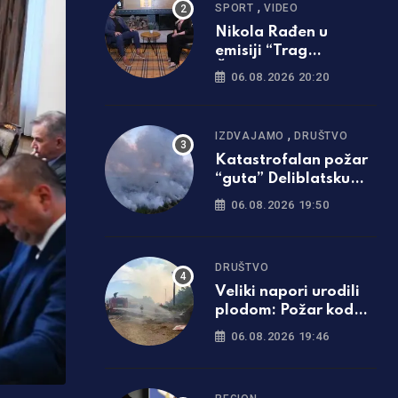
,
SPORT
VIDEO
Nikola Rađen u
emisiji “Trag
Čovjeka”: Nastupati
06.08.2026 20:20
za Srbiju je bila
najveća svetinja i
ponos /foto i video/
,
IZDVAJAMO
DRUŠTVO
Katastrofalan požar
“guta” Deliblatsku
peščaru: Cijelo selo
06.08.2026 19:50
evakuisano
DRUŠTVO
Veliki napori urodili
plodom: Požar kod
Trebinja pod
06.08.2026 19:46
kontrolom