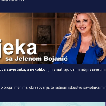
va savjetnika, a nekoliko njih smatraju da im ničiji savjeti n
 o broju, imenima, obrazovanju, te radnom iskustvu savjetnika mi