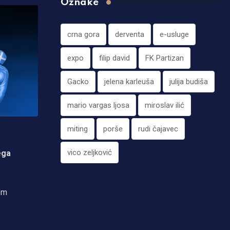
Oznake
crna gora
derventa
e-usluge
expo
filip david
FK Partizan
Gacko
jelena karleuša
julija budiša
mario vargas ljosa
miroslav ilić
miting
porše
rudi čajavec
vico zeljković
ega
kom