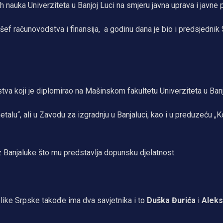
nauka Univerziteta u Banjoj Luci na smjeru javna uprava i javne p
 šef računovodstva i finansija, a godinu dana je bio i predsjednik
tva koji je diplomirao na Mašinskom fakultetu Univerziteta u Banj
talu“, ali u Zavodu za izgradnju u Banjaluci, kao i u preduzeću „K
iz Banjaluke što mu predstavlja dopunsku djelatnost.
blike Srpske takođe ima dva savjetnika i to
Duška Đurića
i
Aleks