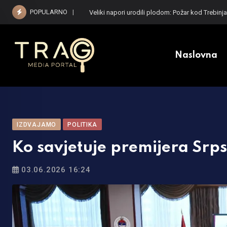
Skip
POPULARNO
Vučić dočekuje Zelenskog: Predsjednik Ukrajine 
to
content
Naslovna
IZDVAJAMO
POLITIKA
Ko savjetuje premijera Srpsk
03.06.2026 16:24