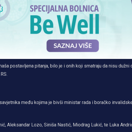
aša postavljena pitanja, bilo je i onih koji smatraju da nisu dužni 
 RS.
jetnika među kojima je bivši ministar rada i boračko invalidske
mić, Aleksandar Lozo, Siniša Nastić, Miodrag Lukić, te Luka Andri