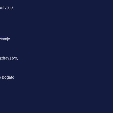
ustvo je
zvanje
 zdravstvo,
ao bogato