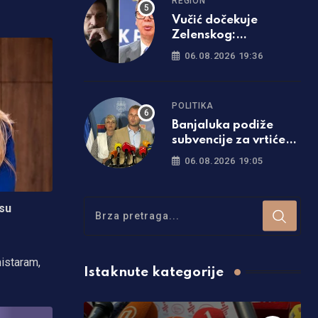
REGION
Vučić dočekuje
Zelenskog:
Predsjednik Ukrajine
06.08.2026 19:36
prvi put dolazi u
Srbiju
POLITIKA
Banjaluka podiže
subvencije za vrtiće
na 200 KM,
06.08.2026 19:05
stipendije skaču za
čak 50 odsto!
isu
nistaram,
Istaknute kategorije