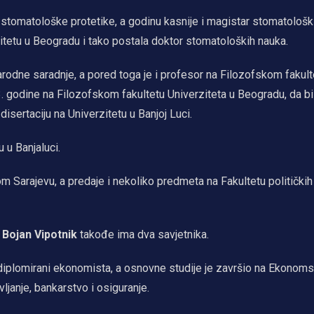
stomatološke protetike, a godinu kasnije i magistar stomatološk
zitetu u Beogradu i tako postala doktor stomatoloških nauka.
arodne saradnje, a pored toga je i profesor na Filozofskom fakult
03. godine na Filozofskom fakultetu Univerziteta u Beogradu, da b
isertaciju na Univerzitetu u Banjoj Luci.
 u Banjaluci.
m Sarajevu, a predaje i nekoliko predmeta na Fakultetu politički
S
Bojan Vipotnik
takođe ima dva savjetnika.
e diplomirani ekonomista, a osnovne studije je završio na Ekono
vljanje, bankarstvo i osiguranje.