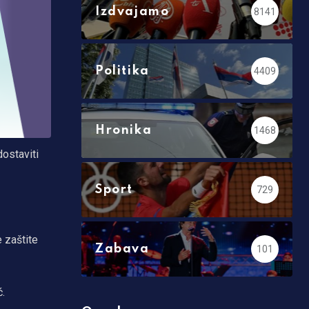
Izdvajamo
8141
Politika
4409
Hronika
1468
dostaviti
Sport
729
 zaštite
Zabava
101
ć.