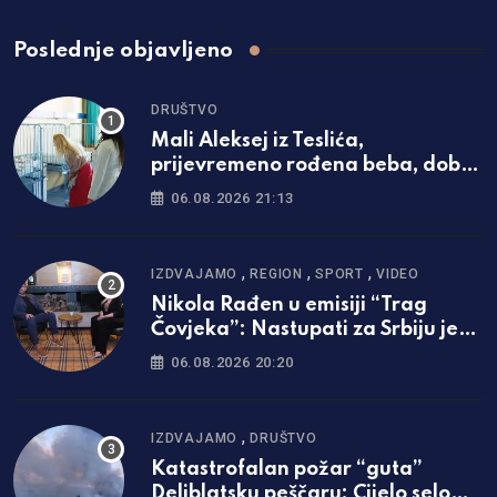
Poslednje objavljeno
DRUŠTVO
Mali Aleksej iz Teslića,
prijevremeno rođena beba, dobio
životnu bitku na UKC-u Srpske
06.08.2026 21:13
,
,
,
IZDVAJAMO
REGION
SPORT
VIDEO
Nikola Rađen u emisiji “Trag
Čovjeka”: Nastupati za Srbiju je
bila najveća svetinja i ponos /foto
06.08.2026 20:20
i video/
,
IZDVAJAMO
DRUŠTVO
Katastrofalan požar “guta”
Deliblatsku peščaru: Cijelo selo