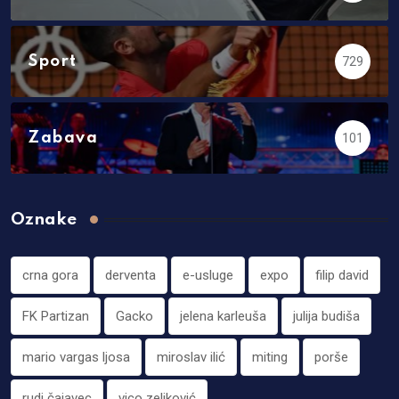
Sport
729
Zabava
101
Oznake
crna gora
derventa
e-usluge
expo
filip david
FK Partizan
Gacko
jelena karleuša
julija budiša
mario vargas ljosa
miroslav ilić
miting
porše
rudi čajavec
vico zeljković