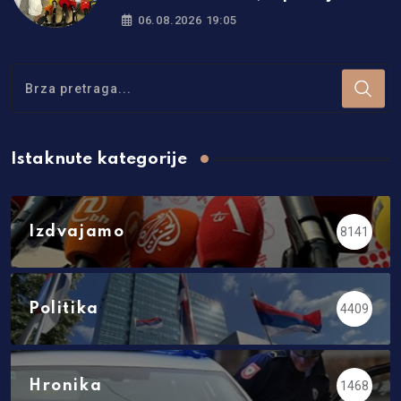
za čak 50 odsto!
06.08.2026 19:05
Istaknute kategorije
Izdvajamo
8141
Politika
4409
Hronika
1468