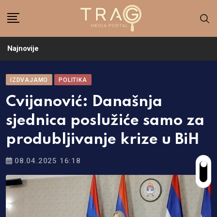
Skip
to
content
Najnovije
IZDVAJAMO
POLITIKA
Cvijanović: Današnja
sjednica poslužiće samo za
produbljivanje krize u BiH
08.04.2025 16:18