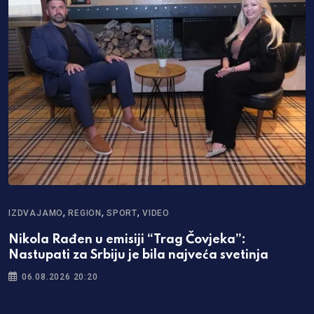
,
,
,
IZDVAJAMO
REGION
SPORT
VIDEO
I
Nikola Rađen u emisiji “Trag Čovjeka”:
K
Nastupati za Srbiju je bila najveća svetinja
p
06.08.2026 20:20