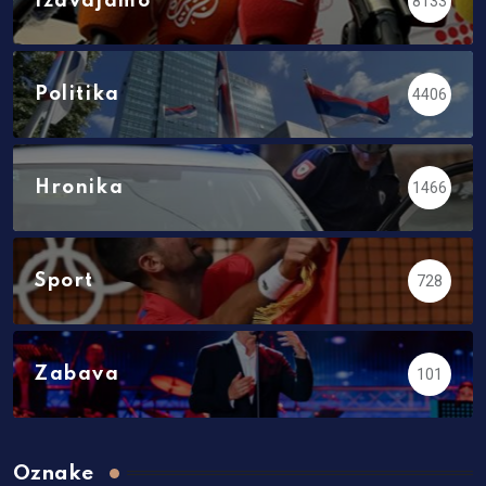
Izdvajamo
8133
Politika
4406
Hronika
1466
Sport
728
Zabava
101
Oznake