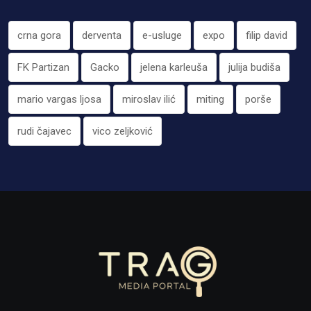
crna gora
derventa
e-usluge
expo
filip david
FK Partizan
Gacko
jelena karleuša
julija budiša
mario vargas ljosa
miroslav ilić
miting
porše
rudi čajavec
vico zeljković