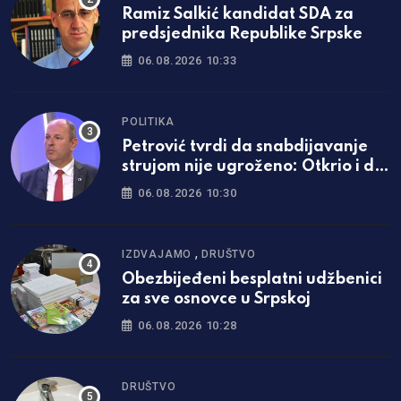
Ramiz Salkić kandidat SDA za
predsjednika Republike Srpske
06.08.2026 10:33
POLITIKA
Petrović tvrdi da snabdijavanje
strujom nije ugroženo: Otkrio i da
li će doći do promjene cijena
06.08.2026 10:30
,
IZDVAJAMO
DRUŠTVO
Obezbijeđeni besplatni udžbenici
za sve osnovce u Srpskoj
06.08.2026 10:28
DRUŠTVO