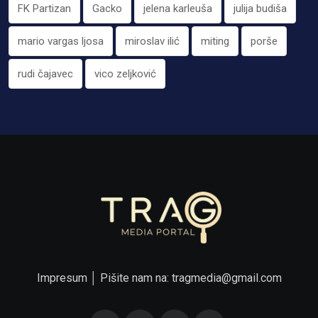
FK Partizan
Gacko
jelena karleuša
julija budiša
mario vargas ljosa
miroslav ilić
miting
porše
rudi čajavec
vico zeljković
Impresum
│ Pišite nam na:
tragmedia@gmail.com