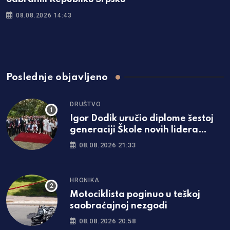
08.08.2026 14:43
Poslednje objavljeno
DRUŠTVO
Igor Dodik uručio diplome šestoj
generaciji Škole novih lidera
SNSD-a: „Za Srpsku se najviše
08.08.2026 21:33
borimo znanjem i čašću“
HRONIKA
Motociklista poginuo u teškoj
saobraćajnoj nezgodi
08.08.2026 20:58