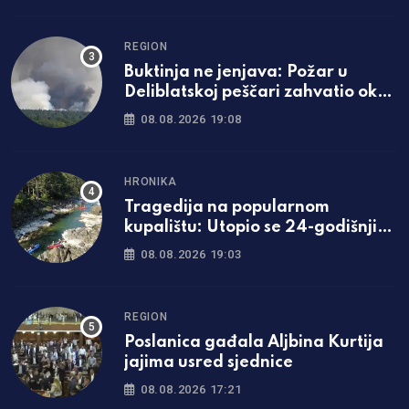
REGION
Buktinja ne jenjava: Požar u
Deliblatskoj peščari zahvatio oko
1.500 hektara šume i niskog
08.08.2026 19:08
rastinja
HRONIKA
Tragedija na popularnom
kupalištu: Utopio se 24-godišnji
mladić iz Zavidovića
08.08.2026 19:03
REGION
Poslanica gađala Aljbina Kurtija
jajima usred sjednice
08.08.2026 17:21