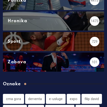
Politika
4415
Hronika
1473
Sport
729
Zabava
101
Oznake
crna gora
derventa
e-usluge
expo
filip david