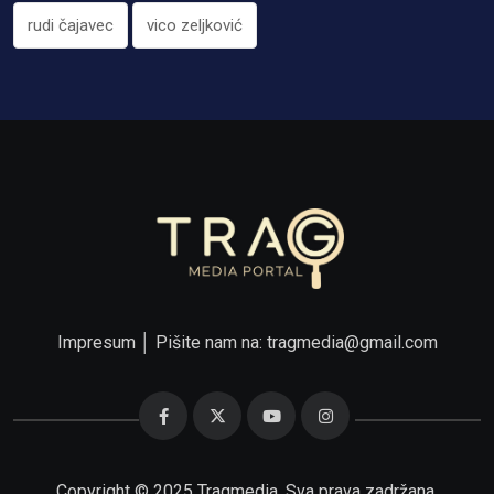
rudi čajavec
vico zeljković
Impresum
│ Pišite nam na:
tragmedia@gmail.com
Copyright © 2025 Tragmedia. Sva prava zadržana.