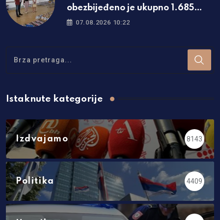
obezbijeđeno je ukupno 1.685
kompleta besplatnih udžbenika
07.08.2026 10:22
Istaknute kategorije
Izdvajamo
8143
Politika
4409