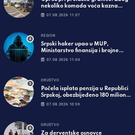
nekoliko komada voća kazna
može biti i veća od 13.000 evra
07.08.2026 11:07
REGION
Srpski haker upao u MUP,
Ministarstvo finansija i brojne
institucije Hrvatske
07.08.2026 11:04
DRUŠTVO
Počela isplata penzija u Republici
Srpskoj, obezbijeđeno 180 miliona
KM
07.08.2026 10:59
DRUŠTVO
Za derventske osnovce