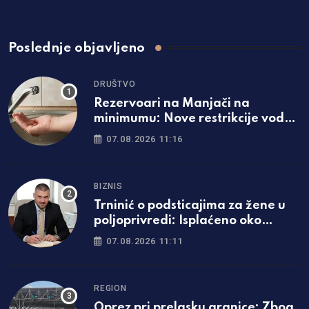
Poslednje objavljeno
DRUŠTVO
Rezervoari na Manjači na
minimumu: Nove restrikcije vode
u dijelu Banjaluke
07.08.2026 11:16
BIZNIS
Trninić o podsticajima za žene u
poljoprivredi: Isplaćeno oko
1.200.000 KM
07.08.2026 11:11
REGION
Oprez pri prelasku granice: Zbog