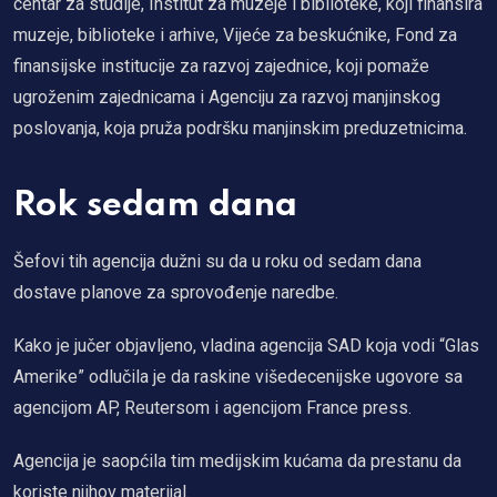
centar za studije, Institut za muzeje i biblioteke, koji finansira
muzeje, biblioteke i arhive, Vijeće za beskućnike, Fond za
finansijske institucije za razvoj zajednice, koji pomaže
ugroženim zajednicama i Agenciju za razvoj manjinskog
poslovanja, koja pruža podršku manjinskim preduzetnicima.
Rok sedam dana
Šefovi tih agencija dužni su da u roku od sedam dana
dostave planove za sprovođenje naredbe.
Kako je jučer objavljeno, vladina agencija SAD koja vodi “Glas
Amerike” odlučila je da raskine višedecenijske ugovore sa
agencijom AP, Reutersom i agencijom France press.
Agencija je saopćila tim medijskim kućama da prestanu da
koriste njihov materijal.