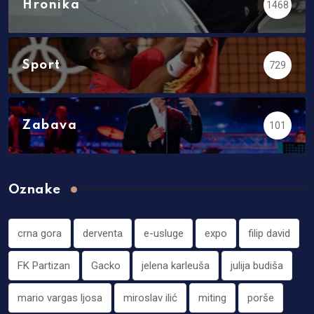
Hronika
1468
Sport
729
Zabava
101
Oznake
crna gora
derventa
e-usluge
expo
filip david
FK Partizan
Gacko
jelena karleuša
julija budiša
mario vargas ljosa
miroslav ilić
miting
porše