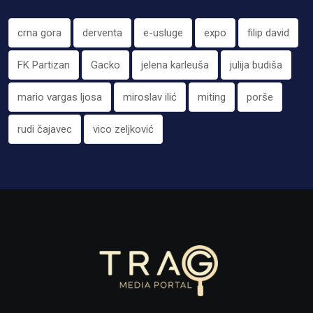
crna gora
derventa
e-usluge
expo
filip david
FK Partizan
Gacko
jelena karleuša
julija budiša
mario vargas ljosa
miroslav ilić
miting
porše
rudi čajavec
vico zeljković