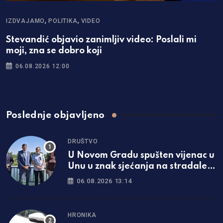
,
,
IZDVAJAMO
POLITIKA
VIDEO
Stevandić objavio zanimljiv video: Poslali mi
moji, zna se dobro koji
06.08.2026 12:00
Poslednje objavljeno
DRUŠTVO
U Novom Gradu spušten vijenac u
Unu u znak sjećanja na stradale
Srbe u akciji “Oluja”
06.08.2026 13:14
HRONIKA