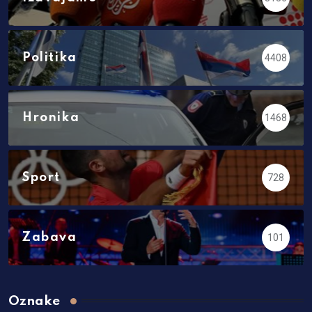
Politika
4408
Hronika
1468
Sport
728
Zabava
101
Oznake