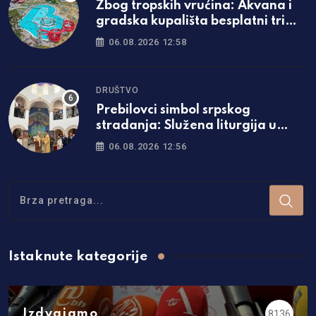
Zbog tropskih vrućina: Akvana i
gradska kupališta besplatni tri
dana
06.08.2026 12:58
DRUŠTVO
Prebilovci simbol srpskog
stradanja: Služena liturgija u
Hramu Hristovog vaskrsenja
06.08.2026 12:56
Istaknute kategorije
Izdvajamo
8136