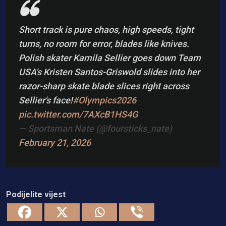
Short track is pure chaos, high speeds, tight
turns, no room for error, blades like knives.
Polish skater Kamila Sellier goes down Team
USA's Kristen Santos-Griswold slides into her
razor-sharp skate blade slices right across
Sellier's face!
#Olympics2026
pic.twitter.com/7AXcB1HS4G
— Sportsman Nate (@foursticks_nate)
February 21, 2026
Podijelite vijest