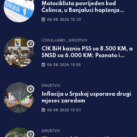
Motociklista povrijeđen kod
Čelinca, u Banjaluci hapšenja
zbog krađe i vandalizma
06.08.2026 13:10
,
IZDVAJAMO
DRUŠTVO
CIK BiH kaznio PSS sa 8.500 KM, a
SNSD sa 6.000 KM: Poznato i
zašto
06.08.2026 13:05
DRUŠTVO
Inflacija u Srpskoj usporava drugi
mjesec zaredom
06.08.2026 13:01
DRUŠTVO