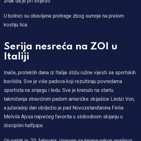
znak da je pri svijesti.
U bolnici su obavljene pretrage zbog sumnje na prelom
kostiju lica.
Serija nesreća na ZOI u
Italiji
Inače, proteklih dana iz Italije stižu ružne vijesti sa sportskih
borilišta. Sve je više padova koji rezultiraju povredama
sportista na snijegu i ledu. Sve je krenulo na startu
takmičenja stravičnim padom američke skijašice Lindzi Von,
a jučerašnji dan obilježio je pad Novozelanđanina Finlia
Melvila Ajvsa najvećeg favorita u slobodnom skijanju u
disciplini halfpipe.
On petak je, 20. februara, iznesen sa terena nakon snažnog