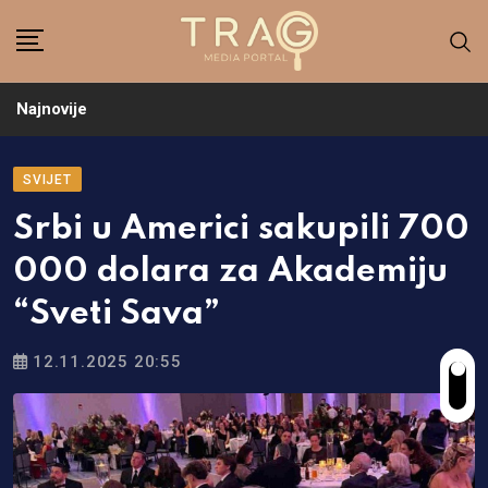
Skip
to
content
Najnovije
SVIJET
Srbi u Americi sakupili 700
000 dolara za Akademiju
“Sveti Sava”
12.11.2025 20:55