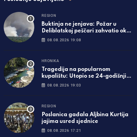
REGION
Buktinja ne jenjava: Požar u
Deliblatskoj peščari zahvatio oko
1.500 hektara šume i niskog
08.08.2026 19:08
rastinja
HRONIKA
Tragedija na popularnom
kupalištu: Utopio se 24-godišnji
mladić iz Zavidovića
08.08.2026 19:03
REGION
Poslanica gađala Aljbina Kurtija
jajima usred sjednice
08.08.2026 17:21