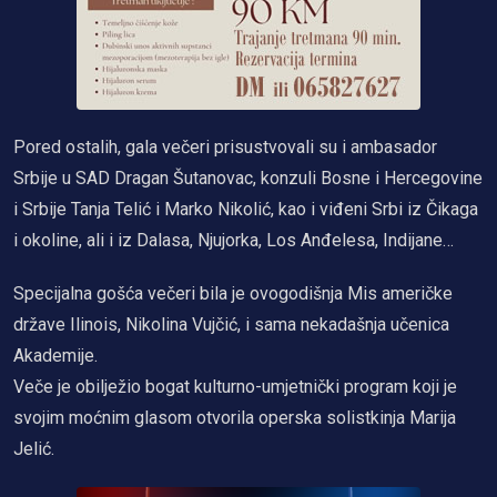
Pored ostalih, gala večeri prisustvovali su i ambasador
Srbije u SAD Dragan Šutanovac, konzuli Bosne i Hercegovine
i Srbije Tanja Telić i Marko Nikolić, kao i viđeni Srbi iz Čikaga
i okoline, ali i iz Dalasa, Njujorka, Los Anđelesa, Indijane…
Specijalna gošća večeri bila je ovogodišnja Mis američke
države Ilinois, Nikolina Vujčić, i sama nekadašnja učenica
Akademije.
Veče je obilježio bogat kulturno-umjetnički program koji je
svojim moćnim glasom otvorila operska solistkinja Marija
Jelić.