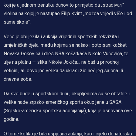
koji je u jednom trenutku duhovito primjetio da „stradivari“
violina na kojoj je nastupao Filip Kvint „možda vrijedi više i od
same škole“.
Veče je obilježila i aukcija vrijednih sportskih rekvizita i
umjetničkih djela, među kojima se našao i potpisani kačket
Novaka Đokovića i dres NBA košarkaša Nikole Vučevića, te
ulje na platnu — slika Nikole Jokića… ne baš u prirodnoj
veličini, ali dovoljno velika da ukrasi zid nečijeg salona ili
dnevne sobe.
Da sve bude u sportskom duhu, okupljenima su se obratile i
velike nade srpsko-američkog sporta okupljene u SASA
(Srpsko-američka sportska asocijacija), koja je osnovana ove
godine.
O tome koliko je bila uspješna aukcija, kao i cijelo donatorsko