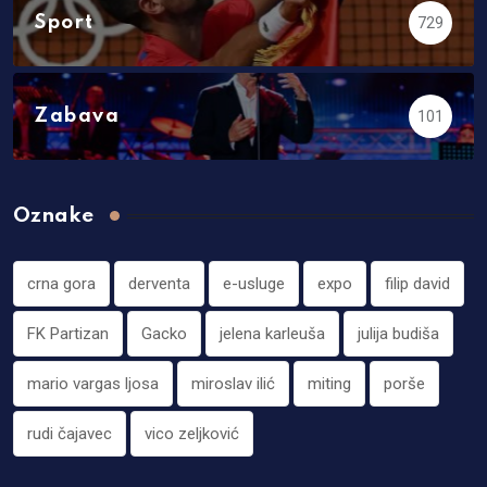
Sport
729
Zabava
101
Oznake
crna gora
derventa
e-usluge
expo
filip david
FK Partizan
Gacko
jelena karleuša
julija budiša
mario vargas ljosa
miroslav ilić
miting
porše
rudi čajavec
vico zeljković