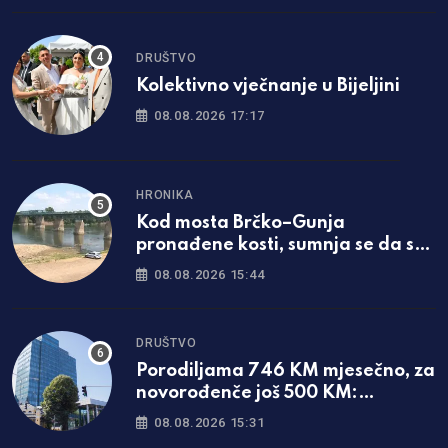
DRUŠTVO
Kolektivno vječnanje u Bijeljini
08.08.2026 17:17
HRONIKA
Kod mosta Brčko–Gunja
pronađene kosti, sumnja se da su
ljudske
08.08.2026 15:44
DRUŠTVO
Porodiljama 746 KM mjesečno, za
novorođenče još 500 KM:
Objavljene sve mjere u Srpskoj
08.08.2026 15:31