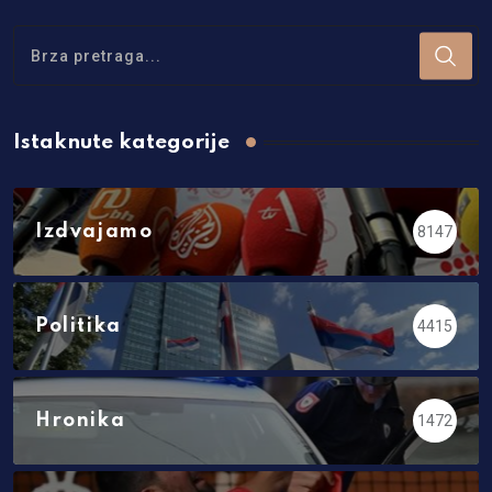
Istaknute kategorije
Izdvajamo
8147
Politika
4415
Hronika
1472