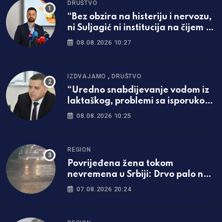
DRUŠTVO
“Bez obzira na histeriju i nervozu,
ni Suljagić ni institucija na čijem je
čelu nisu i ne mogu biti iznad
08.08.2026 10:27
zakona”
,
IZDVAJAMO
DRUŠTVO
“Uredno snabdijevanje vodom iz
laktaškog, problemi sa isporukom
iz banjalučkog Vodovoda”
08.08.2026 10:25
REGION
Povrijeđena žena tokom
nevremena u Srbiji: Drvo palo na
nju, hitno prevezena u bolnicu
07.08.2026 20:24