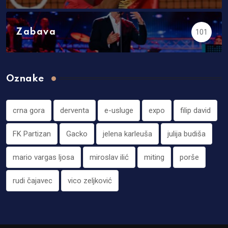
Zabava
101
Oznake
crna gora
derventa
e-usluge
expo
filip david
FK Partizan
Gacko
jelena karleuša
julija budiša
mario vargas ljosa
miroslav ilić
miting
porše
rudi čajavec
vico zeljković