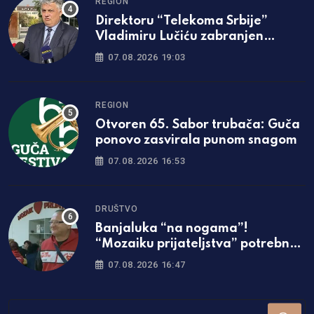
REGION
Direktoru “Telekoma Srbije”
Vladimiru Lučiću zabranjen
ulazak na Kosmet
07.08.2026 19:03
REGION
Otvoren 65. Sabor trubača: Guča
ponovo zasvirala punom snagom
07.08.2026 16:53
DRUŠTVO
Banjaluka “na nogama”!
“Mozaiku prijateljstva” potrebna
parcela za gradnju javne kuhinje
07.08.2026 16:47