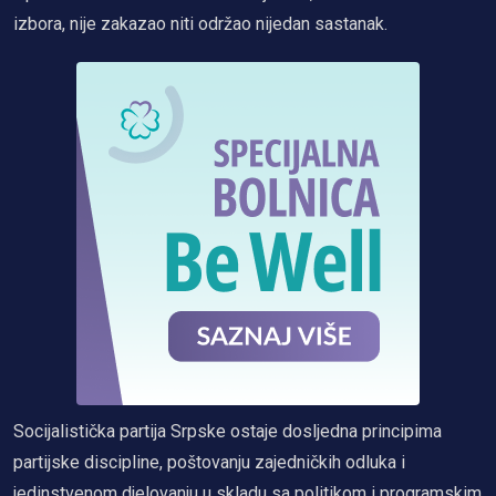
izbora, nije zakazao niti održao nijedan sastanak.
Socijalistička partija Srpske ostaje dosljedna principima
partijske discipline, poštovanju zajedničkih odluka i
jedinstvenom djelovanju u skladu sa politikom i programskim