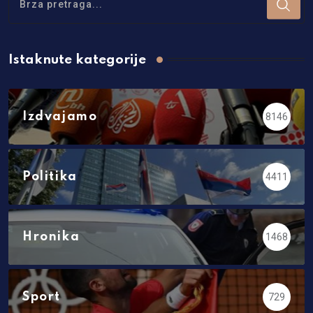
Istaknute kategorije
Izdvajamo
8146
Politika
4411
Hronika
1468
Sport
729