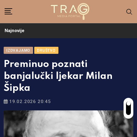
Skip
to
content
Najnovije
IZDVAJAMO
DRUŠTVO
Preminuo poznati
banjalučki ljekar Milan
Šipka
19.02.2026 20:45