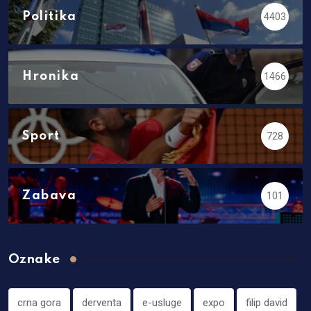
Politika
4403
Hronika
1466
Sport
728
Zabava
101
Oznake
crna gora
derventa
e-usluge
expo
filip david