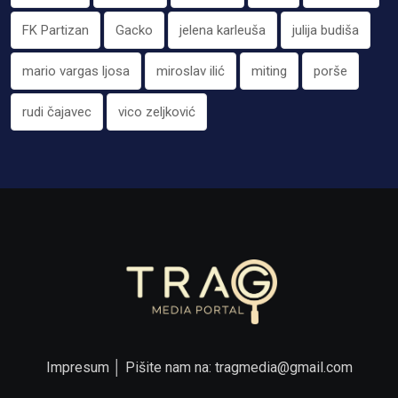
FK Partizan
Gacko
jelena karleuša
julija budiša
mario vargas ljosa
miroslav ilić
miting
porše
rudi čajavec
vico zeljković
Impresum
│ Pišite nam na:
tragmedia@gmail.com