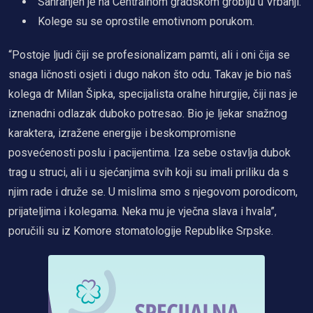
Sahranjen je na Centralnom gradskom groblju u Vrbanji.
Kolege su se oprostile emotivnom porukom.
“Postoje ljudi čiji se profesionalizam pamti, ali i oni čija se
snaga ličnosti osjeti i dugo nakon što odu. Takav je bio naš
kolega dr Milan Šipka, specijalista oralne hirurgije, čiji nas je
iznenadni odlazak duboko potresao. Bio je ljekar snažnog
karaktera, izražene energije i beskompromisne
posvećenosti poslu i pacijentima. Iza sebe ostavlja dubok
trag u struci, ali i u sjećanjima svih koji su imali priliku da s
njim rade i druže se. U mislima smo s njegovom porodicom,
prijateljima i kolegama. Neka mu je vječna slava i hvala”,
poručili su iz Komore stomatologije Republike Srpske.