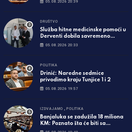
05.08.2026 20:39
DRUŠTVO
Služba hitne medicinske pomoći u
Derventi dobila savremeno
opremljen prostor
05.08.2026 20:33
POLITIKA
Drinić: Naredne sedmice
privodimo kraju Tunjice 1 i 2
05.08.2026 19:57
,
IZDVAJAMO
POLITIKA
Banjaluka se zadužila 18 miliona
KM: Poznato šta će biti sa
naplatom parkinga