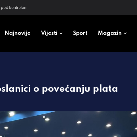
prvi put dolazi u Srbiju
Najnovije
Vijesti
Sport
Magazin
slanici o povećanju plata