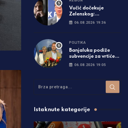
REGION
Vučić dočekuje
Zelenskog:
Predsjednik Ukrajine
06.08.2026 19:36
prvi put dolazi u
Srbiju
POLITIKA
Banjaluka podiže
subvencije za vrtiće
na 200 KM,
06.08.2026 19:05
stipendije skaču za
čak 50 odsto!
Istaknute kategorije