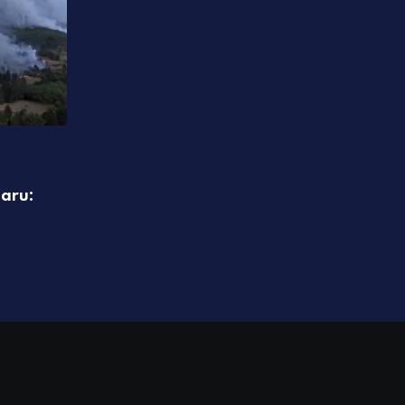
POLITIKA
čaru:
Banjaluka podiže subvencije za vrtiće n
stipendije skaču za čak 50
06.08.2026 19:05