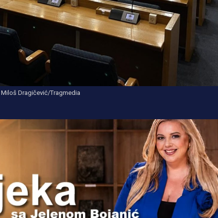
: Miloš Dragičević/Tragmedia