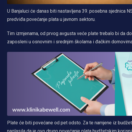
U Banjaluci će danas biti nastavljena 39. posebna sjednica N
predviđa povećanje plata u javnom sektoru.
Tim izmjenama, od prvog avgusta veće plate trebalo bi da do
zaposleni u osnovnim i srednjim školama i đačkim domovima, i
Plate će biti povećane od pet odsto. Za te namjene iz budžeta
naglasila da je ovo drugo povećanje plata budžetskim korisni