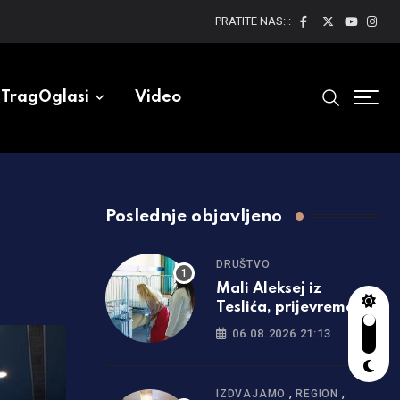
PRATITE NAS: :
TragOglasi
Video
Poslednje objavljeno
DRUŠTVO
Mali Aleksej iz
Teslića, prijevremeno
rođena beba, dobio
06.08.2026 21:13
životnu bitku na UKC-
u Srpske
,
,
IZDVAJAMO
REGION