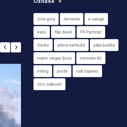
Oznake
crna gora
derventa
e-usluge
expo
filip david
FK Partizan
Gacko
jelena karleuša
julija budiša
mario vargas ljosa
miroslav ilić
miting
porše
rudi čajavec
vico zeljković