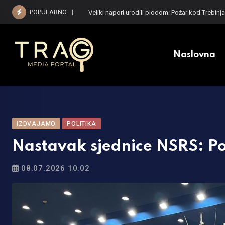
Skip
POPULARNO
Vučić dočekuje Zelenskog: Predsjednik Ukrajine 
to
content
Naslovna
IZDVAJAMO
POLITIKA
Nastavak sjednice NSRS: Po
08.07.2026 10:02