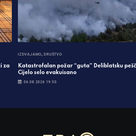
,
IZDVAJAMO
DRUŠTVO
i za
Katastrofalan požar “guta” Deliblatsku peš
Cijelo selo evakuisano
06.08.2026 19:50