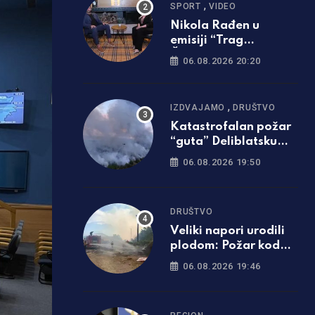
,
SPORT
VIDEO
Nikola Rađen u
emisiji “Trag
Čovjeka”: Nastupati
06.08.2026 20:20
za Srbiju je bila
najveća svetinja i
ponos /foto i video/
,
IZDVAJAMO
DRUŠTVO
Katastrofalan požar
“guta” Deliblatsku
peščaru: Cijelo selo
06.08.2026 19:50
evakuisano
DRUŠTVO
Veliki napori urodili
plodom: Požar kod
Trebinja pod
06.08.2026 19:46
kontrolom