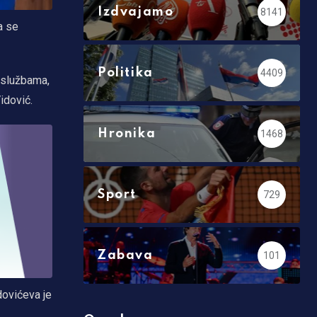
Izdvajamo
8141
a se
Politika
4409
 službama,
idović.
Hronika
1468
Sport
729
Zabava
101
dovićeva je