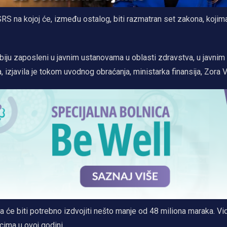
SRS na kojoj će, između ostalog, biti razmatran set zakona, kojim
biju zaposleni u javnim ustanovama u oblasti zdravstva, u javnim
zjavila je tokom uvodnog obraćanja, ministarka finansija, Zora V
 će biti potrebno izdvojiti nešto manje od 48 miliona maraka. Vi
cima u ovoj godini.