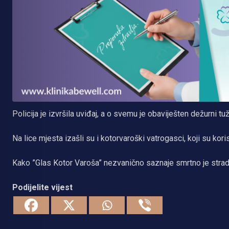
Policija je izvršila uviđaj, a o svemu je obaviješten dežurni t
Na lice mjesta izašli su i kotorvaroški vatrogasci, koji su koris
Kako ”Glas Kotor Varoša” nezvanično saznaje smrtno je stra
Podijelite vijest