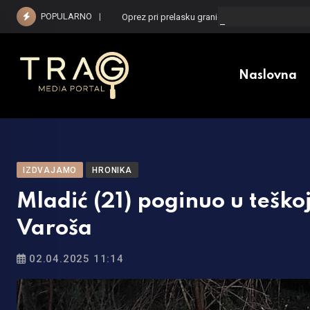
Skip
POPULARNO
Oprez pri prelasku granice: Zbog nekoliko kom
to
content
Naslovna
IZDVAJAMO
HRONIKA
Mladić (21) poginuo u teško
Varoša
02.04.2025 11:14