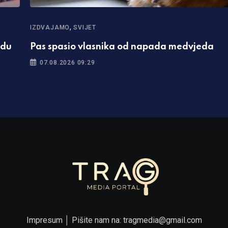
,
IZDVAJAMO
SVIJET
adu
Pas spasio vlasnika od napada medvjeda
07.08.2026 09:29
Impresum
│ Pišite nam na:
tragmedia@gmail.com