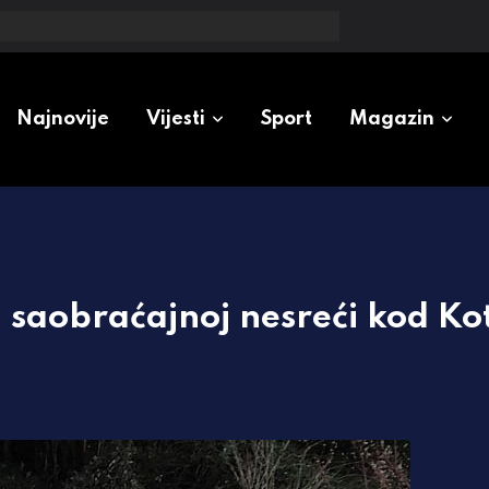
ada voća kazna može biti i veća od 13.000 evra
Najnovije
Vijesti
Sport
Magazin
j saobraćajnoj nesreći kod Ko