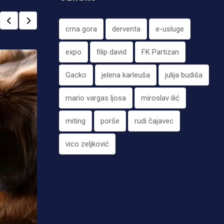
crna gora
derventa
e-usluge
expo
filip david
FK Partizan
Gacko
jelena karleuša
julija budiša
mario vargas ljosa
miroslav ilić
miting
porše
rudi čajavec
vico zeljković