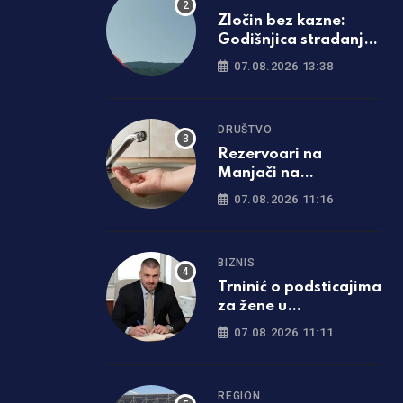
Zločin bez kazne:
Godišnjica stradanja
srpskih civila na
07.08.2026 13:38
Petrovačkoj cesti
DRUŠTVO
Rezervoari na
Manjači na
minimumu: Nove
07.08.2026 11:16
restrikcije vode u
dijelu Banjaluke
BIZNIS
Trninić o podsticajima
za žene u
poljoprivredi:
07.08.2026 11:11
Isplaćeno oko
1.200.000 KM
REGION