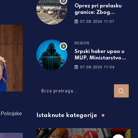
Oprez pri prelasku
granice: Zbog
nekoliko komada
07.08.2026 11:07
voća kazna može biti
i veća od 13.000 evra
REGION
Srpski haker upao u
MUP, Ministarstvo
finansija i brojne
07.08.2026 11:04
institucije Hrvatske
 Policijske
Istaknute kategorije