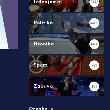
Izdvajamo
8143
Politika
4409
Hronika
1468
Sport
729
Zabava
101
Oznake