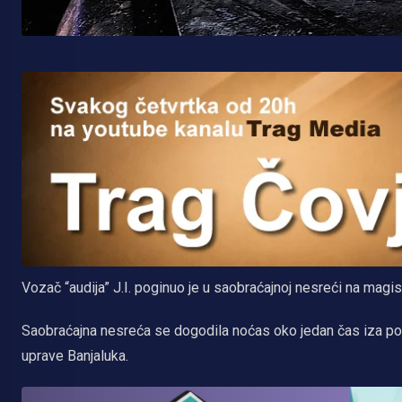
Vozač “audija” J.I. poginuo je u saobraćajnoj nesreći na mag
Saobraćajna nesreća se dogodila noćas oko jedan čas iza pono
uprave Banjaluka.