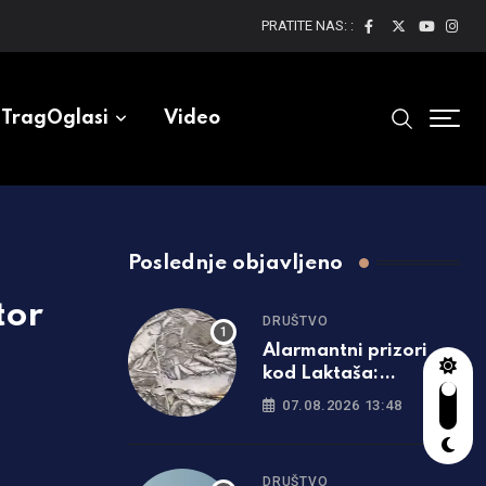
PRATITE NAS: :
TragOglasi
Video
Poslednje objavljeno
tor
DRUŠTVO
Alarmantni prizori
kod Laktaša:
Turjanica presušila,
07.08.2026 13:48
riba uginula
DRUŠTVO