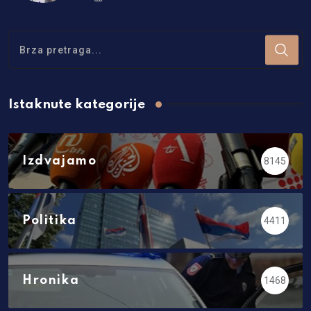
Istaknute kategorije
Izdvajamo
8145
Politika
4411
Hronika
1468