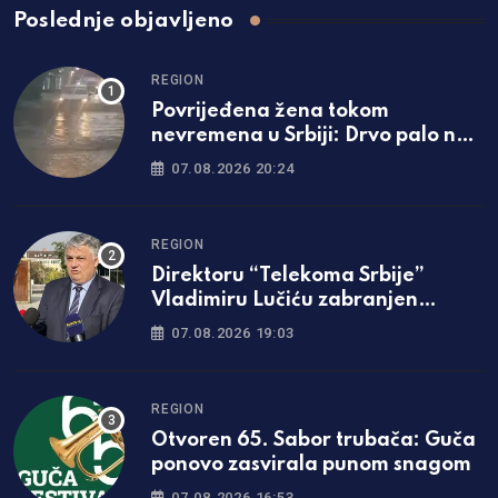
Poslednje objavljeno
REGION
Povrijeđena žena tokom
nevremena u Srbiji: Drvo palo na
nju, hitno prevezena u bolnicu
07.08.2026 20:24
REGION
Direktoru “Telekoma Srbije”
Vladimiru Lučiću zabranjen
ulazak na Kosmet
07.08.2026 19:03
REGION
Otvoren 65. Sabor trubača: Guča
ponovo zasvirala punom snagom
07.08.2026 16:53