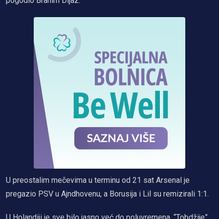
pogodio Brahim Dijaz.
U preostalim mečevima u terminu od 21 sat Arsenal je
pregazio PSV u Ajndhovenu, a Borusija i Lil su remizirali 1:1.
U Holandiji je sve bilo jasno već do poluvremena. “Tobdžije”