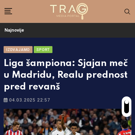
Skip
to
content
Najnovije
IZDVAJAMO
SPORT
Liga šampiona: Sjajan meč
u Madridu, Realu prednost
pred revanš
04.03.2025 22:57