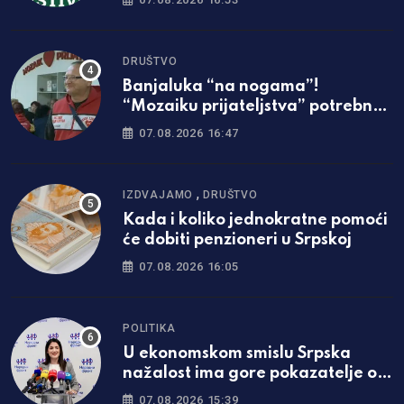
DRUŠTVO
Banjaluka “na nogama”!
“Mozaiku prijateljstva” potrebna
parcela za gradnju javne kuhinje
07.08.2026 16:47
,
IZDVAJAMO
DRUŠTVO
Kada i koliko jednokratne pomoći
će dobiti penzioneri u Srpskoj
07.08.2026 16:05
POLITIKA
U ekonomskom smislu Srpska
nažalost ima gore pokazatelje od
Federacije
07.08.2026 15:39