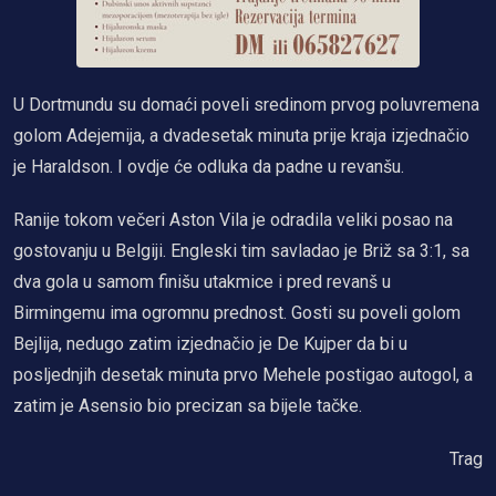
U Dortmundu su domaći poveli sredinom prvog poluvremena
golom Adejemija, a dvadesetak minuta prije kraja izjednačio
je Haraldson. I ovdje će odluka da padne u revanšu.
Ranije tokom večeri Aston Vila je odradila veliki posao na
gostovanju u Belgiji. Engleski tim savladao je Briž sa 3:1, sa
dva gola u samom finišu utakmice i pred revanš u
Birmingemu ima ogromnu prednost. Gosti su poveli golom
Bejlija, nedugo zatim izjednačio je De Kujper da bi u
posljednjih desetak minuta prvo Mehele postigao autogol, a
zatim je Asensio bio precizan sa bijele tačke.
Trag