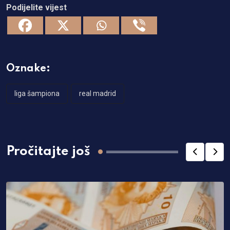
Podijelite vijest
Oznake:
liga šampiona
real madrid
Pročitajte još