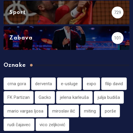
Sport
729
Zabava
101
Oznake
crna gora
derventa
e-usluge
expo
filip david
FK Partizan
Gacko
jelena karleuša
julija budiša
mario vargas ljosa
miroslav ilić
miting
porše
rudi čajavec
vico zeljković