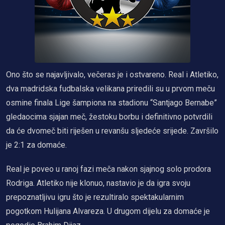
Ono što se najavljivalo, večeras je i ostvareno. Real i Atletiko,
dva madridska fudbalska velikana priredili su u prvom meču
osmine finala Lige šampiona na stadionu “Santjago Bernabe”
gledaocima sjajan meč, žestoku borbu i definitivno potvrdili
da će dvomeč biti riješen u revanšu sljedeće srijede. Završilo
je 2:1 za domaće.
Real je poveo u ranoj fazi meča nakon sjajnog solo prodora
Rodriga. Atletiko nije klonuo, nastavio je da igra svoju
prepoznatljivu igru što je rezultiralo spektakularnim
pogotkom Hulijana Alvareza. U drugom dijelu za domaće je