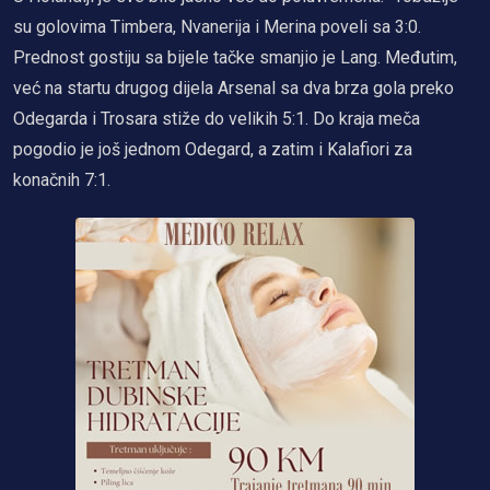
su golovima Timbera, Nvanerija i Merina poveli sa 3:0.
Prednost gostiju sa bijele tačke smanjio je Lang. Međutim,
već na startu drugog dijela Arsenal sa dva brza gola preko
Odegarda i Trosara stiže do velikih 5:1. Do kraja meča
pogodio je još jednom Odegard, a zatim i Kalafiori za
konačnih 7:1.