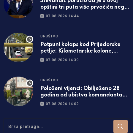
Stevandić poručio da je u ovoj
opštini tri puta više prvačića nego
lani
07.08.2026 14:44
DRUŠTVO
Potpuni kolaps kod Prijedorske
petlje: Kilometarske kolone,
vozači zaglavljeni u saobraćaju
07.08.2026 14:39
DRUŠTVO
Položeni vijenci: Obilježeno 28
godina od ubistva komandanta
“Belih vukova”
07.08.2026 14:02