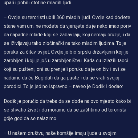
upali i pobili stotine mladih ljudi.
– Ovdje su teroristi ubili 360 mladih ljudi. Ovdje kad dođete
stane vam um, ne možete da vjerujete da je neko imao poriv
da napadne mlade koji se zabavljaju, koji nemaju oružje, i da
se iživljavaju tako zločinački na tako mladim ljudima. To je
poruka za čitav svijet. Ovdje je bio srpski državljanin koji je
zarobljen i koji je još u zarobljeništvu. Kada su izlazili taoci
koji su pušteni, oni su prenijeli poruku da je on živ i svi se
nadamo da će Bog dati da ga puste i da se vrati svojoj
porodici. To je jedino ispravno – naveo je Dodik i dodao:
Dodik je poručio da treba da se dođe na ovo mjesto kako bi
se shvatio život i da moramo da se zaštitimo od terorista
gdje god da se nalazimo.
– U našem društvu, naše komšije imaju ljude u svojim