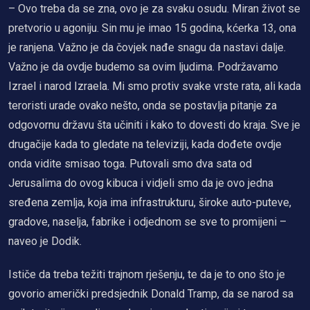
– Ovo treba da se zna, ovo je za svaku osudu. Miran život se
pretvorio u agoniju. Sin mu je imao 15 godina, kćerka 13, ona
je ranjena. Važno je da čovjek nađe snagu da nastavi dalje.
Važno je da ovdje budemo sa ovim ljudima. Podržavamo
Izrael i narod Izraela. Mi smo protiv svake vrste rata, ali kada
teroristi urade ovako nešto, onda se postavlja pitanje za
odgovornu državu šta učiniti i kako to dovesti do kraja. Sve je
drugačije kada to gledate na televiziji, kada dođete ovdje
onda vidite smisao toga. Putovali smo dva sata od
Jerusalima do ovog kibuca i vidjeli smo da je ovo jedna
sređena zemlja, koja ima infrastrukturu, široke auto-puteve,
gradove, naselja, fabrike i odjednom se sve to promijeni –
naveo je Dodik.
Ističe da treba težiti trajnom rješenju, te da je to ono što je
govorio američki predsjednik Donald Tramp, da se narod sa