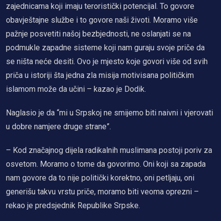
zajednicama koji imaju teroristički potencijal. To govore
obavještajne službe i to govore naši životi. Moramo više
pažnje posvetiti našoj bezbjednosti, ne oslanjati se na
podmukle zapadne sisteme koji nam guraju svoje priče da
se ništa neće desiti. Ovo je mjesto koje govori više od svih
priča u istoriji šta jedna zla misija motivisana političkim
islamom može da učini – kazao je Dodik.
Naglasio je da “mi u Srpskoj ne smijemo biti naivni i vjerovati
u dobre namjere druge strane”.
– Kod značajnog dijela radikalnih muslimana postoji poriv za
osvetom. Moramo o tome da govorimo. Oni koji sa zapada
nam govore da to nije politički korektno, oni petljaju, oni
generišu takvu vrstu priče, moramo biti veoma oprezni –
rekao je predsjednik Republike Srpske.