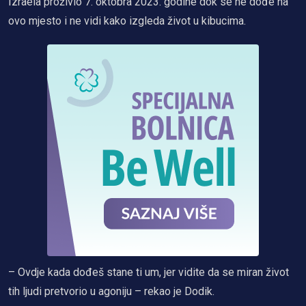
Izraela proživio 7. oktobra 2023. godine dok se ne dođe na
ovo mjesto i ne vidi kako izgleda život u kibucima.
– Ovdje kada dođeš stane ti um, jer vidite da se miran život
tih ljudi pretvorio u agoniju – rekao je Dodik.