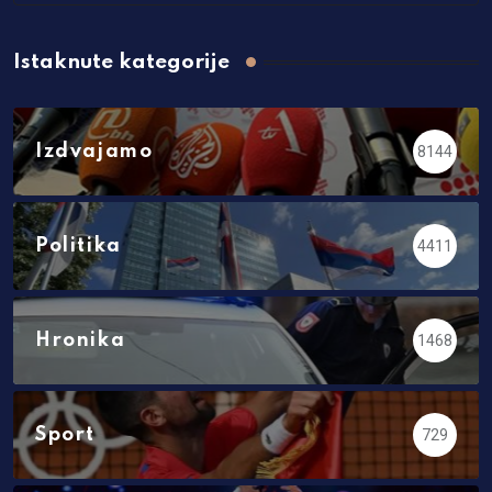
Istaknute kategorije
Izdvajamo
8144
Politika
4411
Hronika
1468
Sport
729