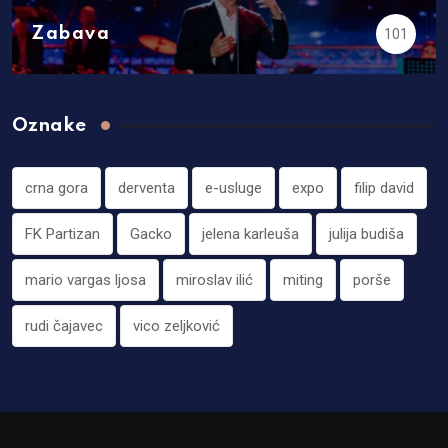
Zabava
101
Oznake
crna gora
derventa
e-usluge
expo
filip david
FK Partizan
Gacko
jelena karleuša
julija budiša
mario vargas ljosa
miroslav ilić
miting
porše
rudi čajavec
vico zeljković