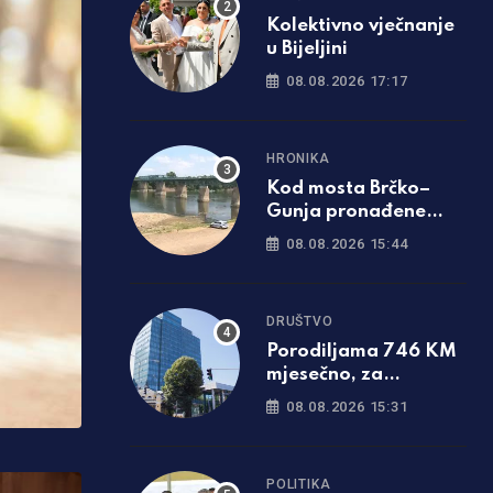
Kolektivno vječnanje
u Bijeljini
08.08.2026 17:17
HRONIKA
Kod mosta Brčko–
Gunja pronađene
kosti, sumnja se da su
08.08.2026 15:44
ljudske
DRUŠTVO
Porodiljama 746 KM
mjesečno, za
novorođenče još 500
08.08.2026 15:31
KM: Objavljene sve
mjere u Srpskoj
POLITIKA