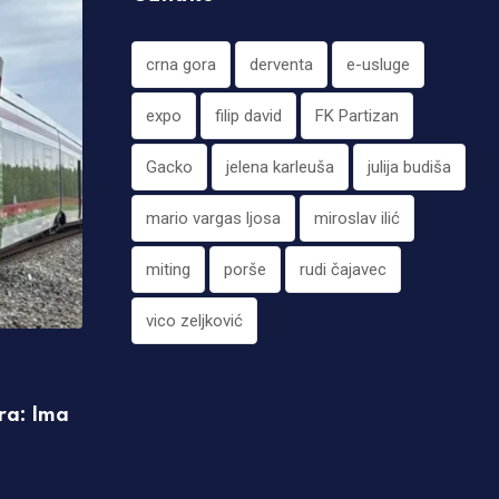
crna gora
derventa
e-usluge
expo
filip david
FK Partizan
Gacko
jelena karleuša
julija budiša
mario vargas ljosa
miroslav ilić
miting
porše
rudi čajavec
vico zeljković
,
IZDVAJAMO
HRONIKA
ra: Ima
Težak sudar više vozila na putu Stolac 
Nekoliko osoba povrijeđeno
08.08.2026 11:19