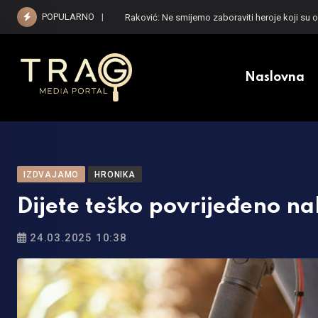
Skip
POPULARNO
Raković: Ne smijemo zaboraviti heroje koji su 
to
content
Naslovna
IZDVAJAMO
HRONIKA
Dijete teško povrijeđeno na
24.03.2025 10:38