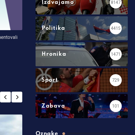
Izdvajamo
8147
Politika
4415
mentovali
Hronika
1471
Sport
729
Zabava
101
Oznake