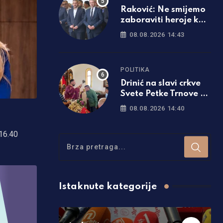
Raković: Ne smijemo
zaboraviti heroje koji
su odbranili
08.08.2026 14:43
Republiku Srpsku
POLITIKA
Drinić na slavi crkve
Svete Petke Trnove u
Rujištima: Neka Sveta
08.08.2026 14:40
Petka svima podari
zdravlje i mir
 16.40
Istaknute kategorije