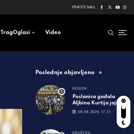
PRATITE NAS: :
TragOglasi
Video
Poslednje objavljeno
REGION
Poslanica gađala
Aljbina Kurtija jajima
usred sjednice
08.08.2026 17:21
DRUŠTVO