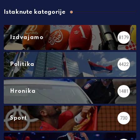
Istaknute kategorije
Izdvajamo
8179
Politika
4422
Hronika
1481
Sport
730