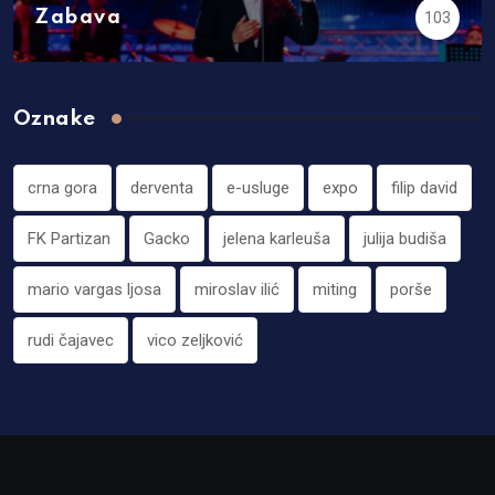
Zabava
103
Oznake
crna gora
derventa
e-usluge
expo
filip david
FK Partizan
Gacko
jelena karleuša
julija budiša
mario vargas ljosa
miroslav ilić
miting
porše
rudi čajavec
vico zeljković