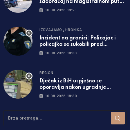
saobraćaj na magistralnom putu:
Uviđaj u toku
10.08.2026 19:21
,
IZDVAJAMO
HRONIKA
Incident na granici: Policajac i
policajka se sukobili pred
putnicima
10.08.2026 18:33
REGION
Dječak iz BiH uspješno se
oporavlja nakon ugradnje
vještačkog srca u Beogradu
10.08.2026 18:30