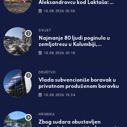
Aleksandrovcu kod Laktaša:
Vatrogasci ostaju dežurati na
10.08.2026 20:30
lokaciji
SVIJET
Najmanje 80 ljudi poginulo u
zemljotresu u Kolumbiji,
proglašena nacionalna
10.08.2026 20:18
katastrofa
DRUŠTVO
Vlada subvencioniše boravak u
privatnom produženom boravku
10.08.2026 19:34
HRONIKA
Zbog sudara obustavljen