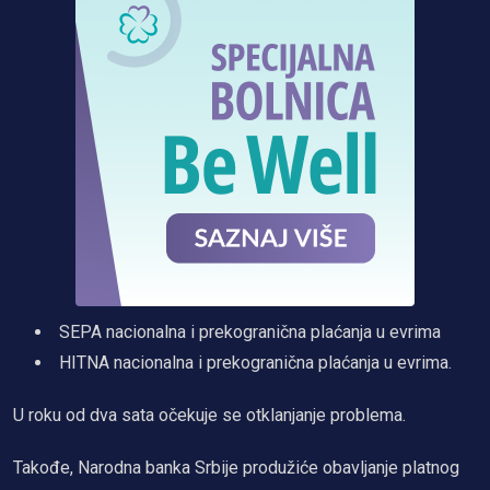
SEPA nacionalna i prekogranična plaćanja u evrima
HITNA nacionalna i prekogranična plaćanja u evrima.
U roku od dva sata očekuje se otklanjanje problema.
Takođe, Narodna banka Srbije produžiće obavljanje platnog