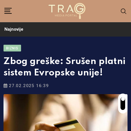
Skip
to
content
Najnovije
BIZNIS
Zbog greške: Srušen platni
sistem Evropske unije!
27.02.2025 16:39