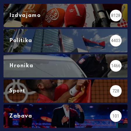
Izdvajamo
8128
Politika
4403
Hronika
1466
Sport
728
Zabava
101