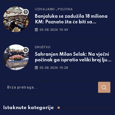
,
IZDVAJAMO
POLITIKA
Banjaluka se zadužila 18 miliona
KM: Poznato šta će biti sa
naplatom parkinga
05.08.2026 19:49
DRUŠTVO
Sahranjen Milan Selak: Na vječni
počinak ga ispratio veliki broj ljudi
/foto/
05.08.2026 19:28
Istaknute kategorije