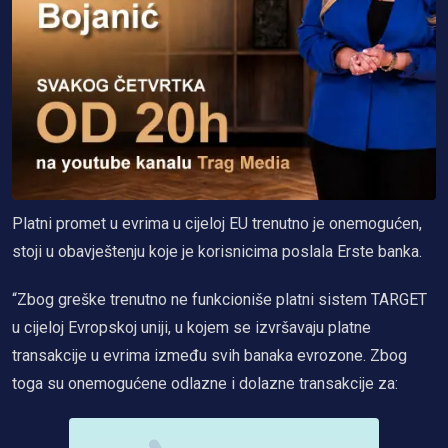
Platni promet u evrima u cijeloj EU trenutno je onemogućen,
stoji u obavještenju koje je korisnicima poslala Erste banka.
“Zbog greške trenutno ne funkcioniše platni sistem TARGET
u cijeloj Evropskoj uniji, u kojem se izvršavaju platne
transakcije u evrima između svih banaka evrozone. Zbog
toga su onemogućene odlazne i dolazne transakcije za: