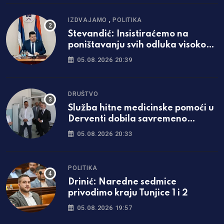
,
IZDVAJAMO
POLITIKA
Stevandić: Insistiraćemo na
poništavanju svih odluka visokog
predstavnika
05.08.2026 20:39
DRUŠTVO
Služba hitne medicinske pomoći u
Derventi dobila savremeno
opremljen prostor
05.08.2026 20:33
POLITIKA
Drinić: Naredne sedmice
privodimo kraju Tunjice 1 i 2
05.08.2026 19:57