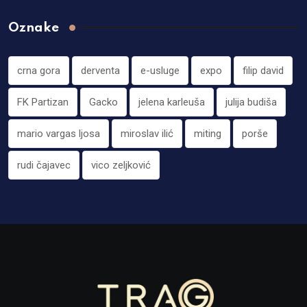
Oznake
crna gora
derventa
e-usluge
expo
filip david
FK Partizan
Gacko
jelena karleuša
julija budiša
mario vargas ljosa
miroslav ilić
miting
porše
rudi čajavec
vico zeljković