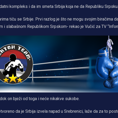
dodatni kompleks i da im smeta Srbija koja ne da Republiku Srpsku
ima tiču se Srbije. Prvi razlog je što ne mogu svojim biračima d
m i slabašnom Republikom Srpskom- rekao je Vučić za TV “Infor
 dok on bježi od toga i neće nikakve sukobe.
voreno da je Srbija izvela napad u Srebrenici, laže da za to post