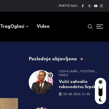
PRATITE NAS: :
TragOglasi
Video
Poslednje objavljeno
,
,
IZDVAJAMO
POLITIKA
VIDEO
Vučić zahvalio
rukovodstvu Srpske:
Uvek ste uz Srbiju
05.08.2026 21:45
/video/