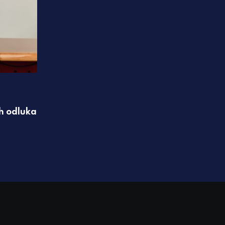
,
IZDVAJAMO
POLITIKA
ih odluka
Banjaluka se zadužila 18 miliona KM: Po
biti sa naplatom parkinga
05.08.2026 19:49