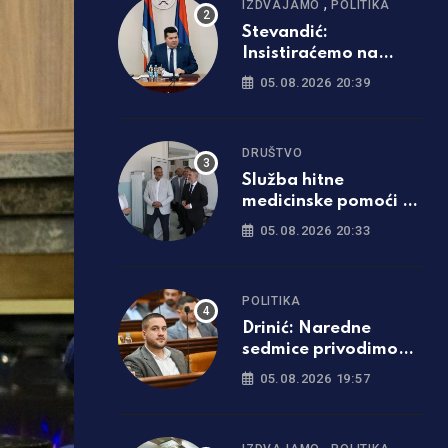
,
IZDVAJAMO
POLITIKA
Stevandić:
Insistiraćemo na
poništavanju svih
05.08.2026 20:39
odluka visokog
predstavnika
DRUŠTVO
Služba hitne
medicinske pomoći u
Derventi dobila
05.08.2026 20:33
savremeno opremljen
prostor
POLITIKA
Drinić: Naredne
sedmice privodimo
kraju Tunjice 1 i 2
05.08.2026 19:57
,