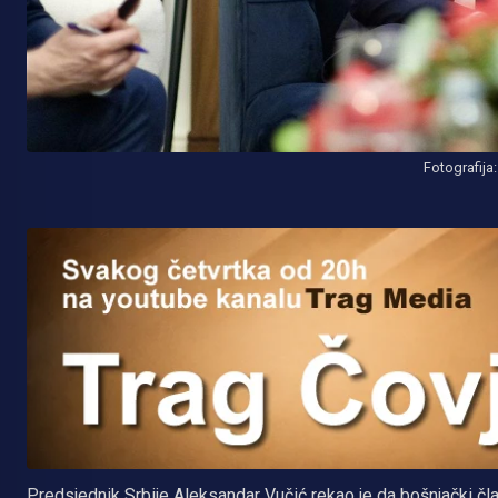
Fotografija
Predsjednik Srbije Aleksandar Vučić rekao je da bošnjački čl