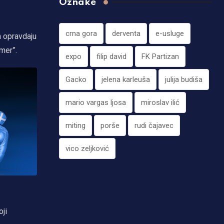
Oznake
.
crna gora
derventa
e-usluge
a opravdaju
mer”.
expo
filip david
FK Partizan
Gacko
jelena karleuša
julija budiša
mario vargas ljosa
miroslav ilić
miting
porše
rudi čajavec
vico zeljković
oji