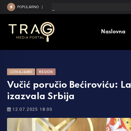
Skip
POPULARNO
Stevandić: Insistiraćemo na poništavanju svih
to
content
Naslovna
IZDVAJAMO
REGION
Vučić poručio Bećiroviću: L
izazvala Srbija
12.07.2025 18:00