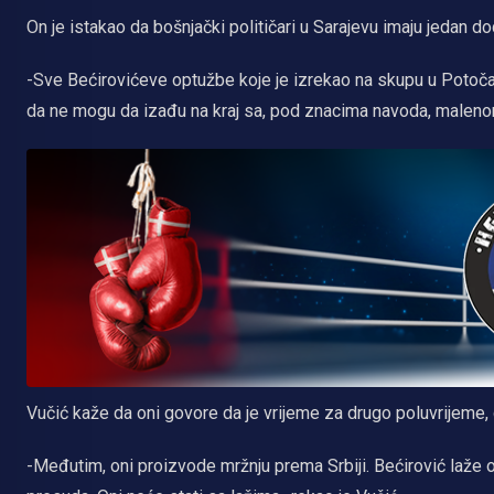
On je istakao da bošnjački političari u Sarajevu imaju jedan 
-Sve Bećirovićeve optužbe koje je izrekao na skupu u Potočar
da ne mogu da izađu na kraj sa, pod znacima navoda, maleno
Vučić kaže da oni govore da je vrijeme za drugo poluvrijeme,
-Međutim, oni proizvode mržnju prema Srbiji. Bećirović laže ot