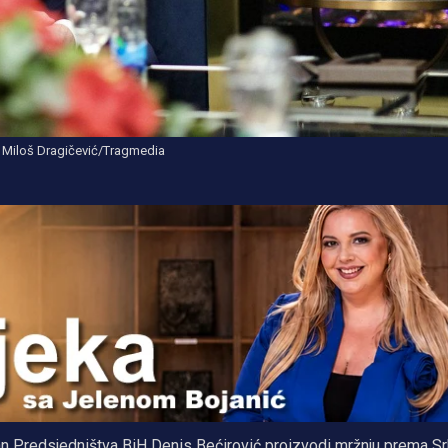
: Miloš Dragičević/Tragmedia
an Predsjedništva BiH Denis Bećirović proizvodi mržnju prema Srbi