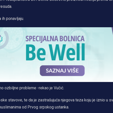
presuda.
 ih ponavljaju.
o ozbiljne probleme -rekao je Vučić.
ske stavove, te da je zastrašujuća njegova teza koju je iznio u s
d muslimanima od Prvog srpskog ustanka.