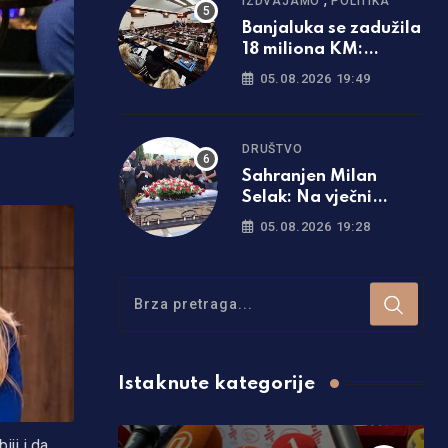
IZDVAJAMO
POLITIKA
Banjaluka se zadužila
18 miliona KM:
Poznato šta će biti sa
05.08.2026 19:49
naplatom parkinga
DRUŠTVO
Sahranjen Milan
Selak: Na vječni
počinak ga ispratio
05.08.2026 19:28
veliki broj ljudi /foto/
Istaknute kategorije
ji i da