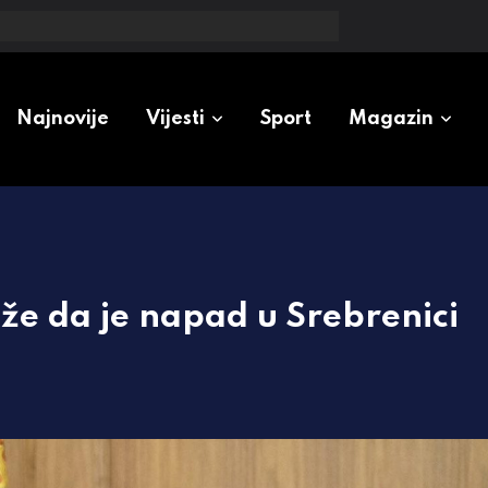
 odluka visokog predstavnika
Najnovije
Vijesti
Sport
Magazin
aže da je napad u Srebrenici