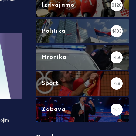
Izdvajamo
8128
Politika
4403
Hronika
1466
Sport
728
Zabava
101
vojim