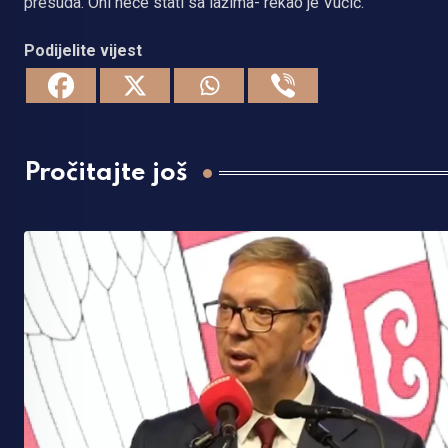
presuda. Oni neće stati sa lažima- rekao je Vučić.
Podijelite vijest
Pročitajte još