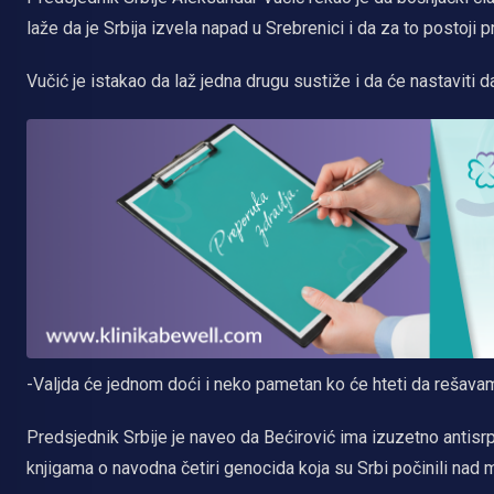
laže da je Srbija izvela napad u Srebrenici i da za to postoji 
Vučić je istakao da laž jedna drugu sustiže i da će nastaviti da
-Valjda će jednom doći i neko pametan ko će hteti da rešavam
Predsjednik Srbije je naveo da Bećirović ima izuzetno antisrp
knjigama o navodna četiri genocida koja su Srbi počinili na