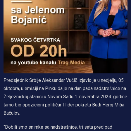
Predsjednik Srbije Aleksandar Vučič izjavio je u nedjelju, 05.
oktobra, u emisiji na Pinku da je na dan pada nadstrešnice na
Željezničkoj stanici u Novom Sadu 1. novembra 2024. godine
tamo bio opozicioni političar I lider pokreta Budi Heroj Miša
Bačulov.
“Dobili smo snimke sa nadstrešnice, tri sata pred pad