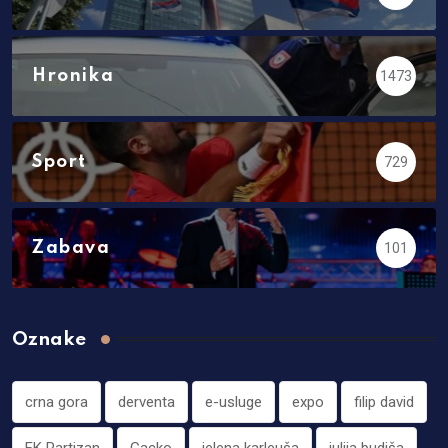
Hronika
1473
Sport
729
Zabava
101
Oznake
crna gora
derventa
e-usluge
expo
filip david
FK Partizan
Gacko
jelena karleuša
julija budiša