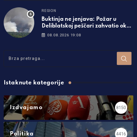
REGION
Buktinja ne jenjava: Požar u
Deliblatskoj peščari zahvatio oko
1.500 hektara šume i niskog
08.08.2026 19:08
rastinja
Istaknute kategorije
Izdvajamo
8150
Politika
4416