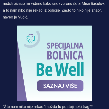
nadstrešnice mi vidimo kako unezvereno šeta Miša Bačulov,
a to nam niko nije rekao iz policije. Zašto to niko nije znao”,
naveo je Vučić.
“Što nam niko nije rekao “možda tu postoji neki trag”?