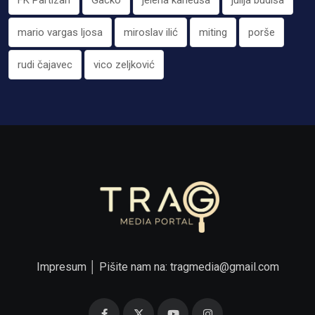
mario vargas ljosa
miroslav ilić
miting
porše
rudi čajavec
vico zeljković
Impresum
│ Pišite nam na:
tragmedia@gmail.com