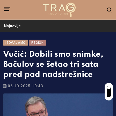
Skip
to
content
Najnovije
IZDVAJAMO
REGION
Vučić: Dobili smo snimke,
Bačulov se šetao tri sata
pred pad nadstrešnice
06.10.2025 10:43