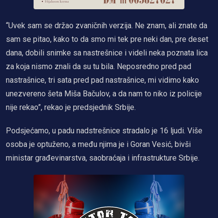
“Uvek sam se držao zvaničnih verzija. Ne znam, ali znate da
sam se pitao, kako to da smo mi tek pre neki dan, pre deset
dana, dobili snimke sa nastrešnice i videli neka poznata lica
za koja nismo znali da su tu bila. Neposredno pred pad
nastrašnice, tri sata pred pad nastrašnice, mi vidimo kako
unezvereno šeta Miša Bačulov, a da nam to niko iz policije
nije rekao”, rekao je predsjednik Srbije.
Podsjećamo, u padu nadstrešnice stradalo je 16 ljudi. Više
osoba je optuženo, a među njima je i Goran Vesić, bivši
ministar građevinarstva, saobraćaja i infrastrukture Srbije.