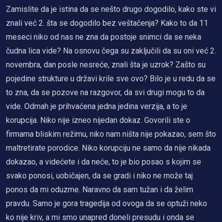
Zamislite da je istina da se nešto drugo dogodilo, kako ste vi
znali već 2. šta se dogodilo bez veštačenja? Kako to da 11
meseci niko od nas ne zna da postoje snimci da se neka
čudna lica vide? Na osnovu čega su zaključili da su oni već 2.
novembra, dan posle nesreće, znali šta je uzrok? Zašto su
pojedine strukture u državi krile sve ovo? Bilo je u redu da se
to zna, da se pozove na razgovor, da svi drugi mogu to da
vide. Odmah je prihvaćena jedna jedina verzija, a to je
korupcija. Niko nije izneo nijedan dokaz. Govorili ste o
firmama bliskim režimu, niko nam ništa nije pokazao, sem što
maltretirate porodice. Niko korupciju ne samo da nije nikada
dokazao, a videćete i da neće, to je bio posao s kojim se
svako ponosi, uobičajen, da se gradi i niko ne može taj
ponos da mi oduzme. Naravno da sam tužan i da želim
pravdu. Samo je gora tragedija od ovoga da se optuži neko
ko nije kriv, a mi smo unapred doneli presudu i onda se