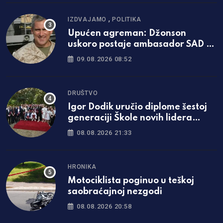
,
IZDVAJAMO
POLITIKA
Upućen agreman: Džonson
uskoro postaje ambasador SAD u
BiH
09.08.2026 08:52
DRUŠTVO
Igor Dodik uručio diplome šestoj
generaciji Škole novih lidera
SNSD-a: „Za Srpsku se najviše
08.08.2026 21:33
borimo znanjem i čašću“
HRONIKA
Motociklista poginuo u teškoj
saobraćajnoj nezgodi
08.08.2026 20:58