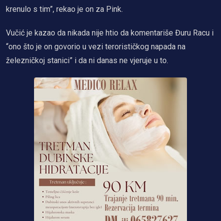
krenulo s tim”, rekao je on za Pink.
Vučić je kazao da nikada nije htio da komentariše Đuru Racu i
“ono što je on govorio u vezi terorističkog napada na
železničkoj stanici” i da ni danas ne vjeruje u to.