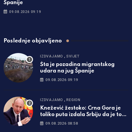
Španije
09.08.2026 09:19
Poslednje objavljeno
,
IZDVAJAMO
SVIJET
Šta je pozadina migrantskog
udara na jug Španije
09.08.2026 09:19
,
IZDVAJAMO
REGION
Knežević žestoko: Crna Gora je
toliko puta izdala Srbiju da je to
dovoljno i za one koji će tek da se
09.08.2026 08:58
rode