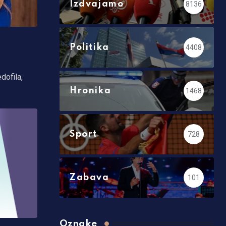
Izdvajamo
8136
Politika
4408
dofila,
Hronika
1468
Sport
728
Zabava
101
Oznake