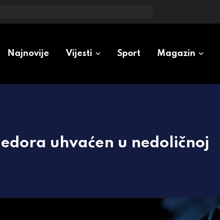
00 KM: Poznato i zašto
Najnovije
Vijesti
Sport
Magazin
ijedora uhvaćen u nedoličnoj