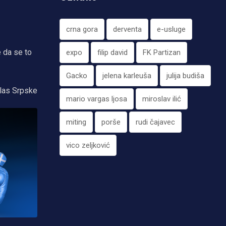
crna gora
derventa
e-usluge
e da se to
expo
filip david
FK Partizan
Gacko
jelena karleuša
julija budiša
las Srpske
mario vargas ljosa
miroslav ilić
miting
porše
rudi čajavec
vico zeljković