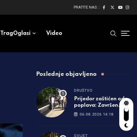
PRATITE NAS: :
TragOglasi
Video
Poslednje objavljeno
DRUŠTVO
Prijedor zaštićen od
poplava: Završen
zaštitni zid u
06.08.2026 14:18
Tukovima
SVIJET