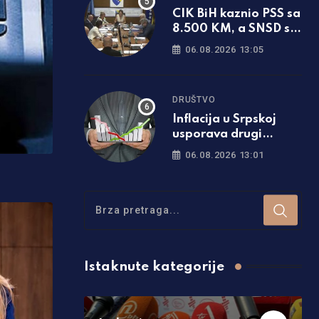
CIK BiH kaznio PSS sa
8.500 KM, a SNSD sa
6.000 KM: Poznato i
06.08.2026 13:05
zašto
DRUŠTVO
Inflacija u Srpskoj
usporava drugi
mjesec zaredom
06.08.2026 13:01
Istaknute kategorije