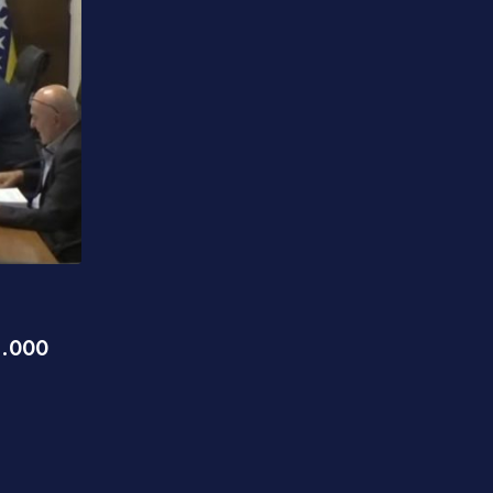
,
IZDVAJAMO
REGION
Izdata dozvola za elektranu kod Ostrog
izazvao brojne reakcije
6.000
06.08.2026 12:08