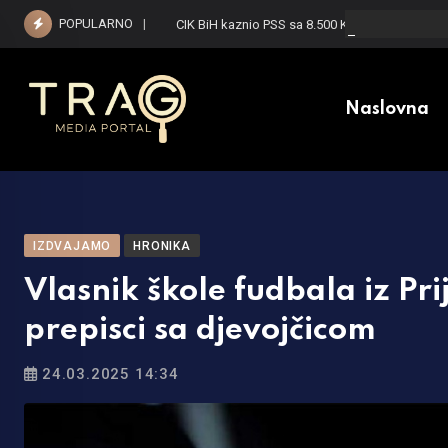
Skip
POPULARNO
CIK BiH kaznio PSS sa 8.500 KM, a SNSD sa 6.0
to
content
Naslovna
IZDVAJAMO
HRONIKA
Vlasnik škole fudbala iz Pr
prepisci sa djevojčicom
24.03.2025 14:34