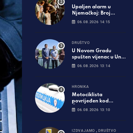
Upaljen alarm u
Njemačkoj: Broj
umrlih skočio na
06.08.2026 14:15
12.000
DRUŠTVO
U Novom Gradu
spušten vijenac u Unu
u znak sjećanja na
06.08.2026 13:14
stradale Srbe u akciji
“Oluja”
HRONIKA
Motociklista
povrijeđen kod
Čelinca, u Banjaluci
06.08.2026 13:10
hapšenja zbog krađe
i vandalizma
,
IZDVAJAMO
DRUŠTVO