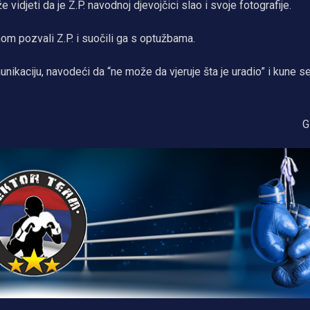
vidjeti da je Z.P. navodnoj djevojčici slao i svoje fotografije.
nom pozvali Z.P. i suočili ga s optužbama.
nikaciju, navodeći da “ne može da vjeruje šta je uradio” i kune s
G