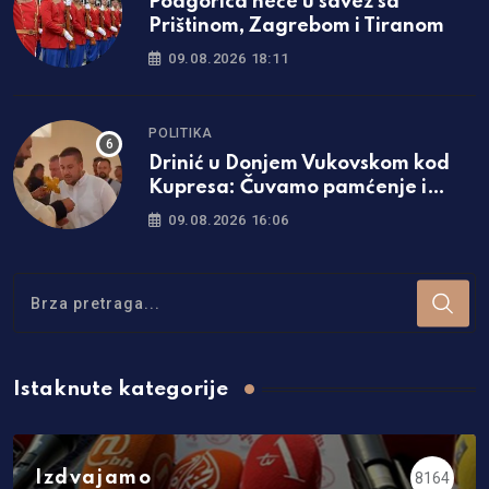
Podgorica neće u savez sa
Prištinom, Zagrebom i Tiranom
09.08.2026 18:11
POLITIKA
Drinić u Donjem Vukovskom kod
Kupresa: Čuvamo pamćenje i
pravo na postojanje /video/
09.08.2026 16:06
Istaknute kategorije
Izdvajamo
8164