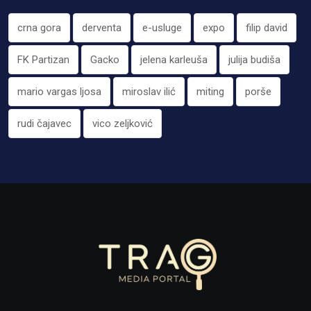
crna gora
derventa
e-usluge
expo
filip david
FK Partizan
Gacko
jelena karleuša
julija budiša
mario vargas ljosa
miroslav ilić
miting
porše
rudi čajavec
vico zeljković