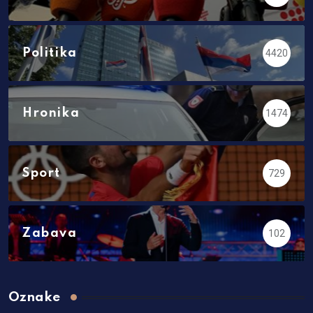
Politika
4420
Hronika
1474
Sport
729
Zabava
102
Oznake