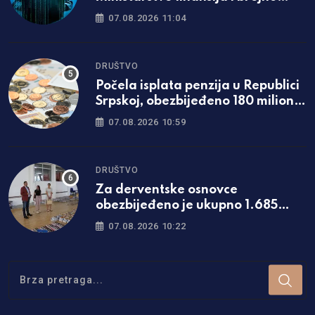
institucije Hrvatske
07.08.2026 11:04
DRUŠTVO
Počela isplata penzija u Republici
Srpskoj, obezbijeđeno 180 miliona
KM
07.08.2026 10:59
DRUŠTVO
Za derventske osnovce
obezbijeđeno je ukupno 1.685
kompleta besplatnih udžbenika
07.08.2026 10:22