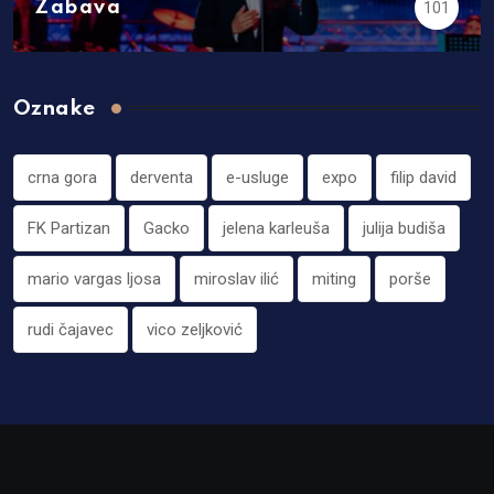
Zabava
101
Oznake
crna gora
derventa
e-usluge
expo
filip david
FK Partizan
Gacko
jelena karleuša
julija budiša
mario vargas ljosa
miroslav ilić
miting
porše
rudi čajavec
vico zeljković