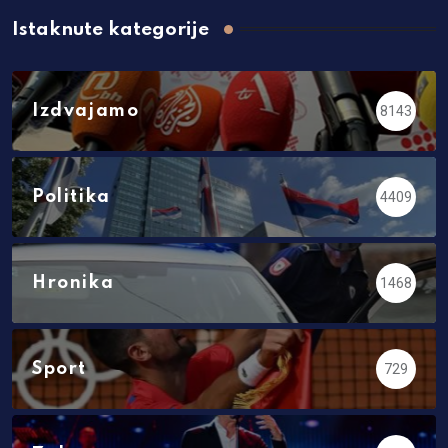
Istaknute kategorije
Izdvajamo
8143
Politika
4409
Hronika
1468
Sport
729