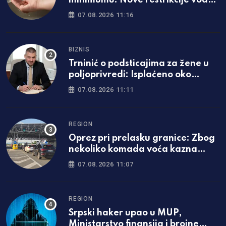
minimumu: Nove restrikcije vode
u dijelu Banjaluke
07.08.2026 11:16
BIZNIS
Trninić o podsticajima za žene u
poljoprivredi: Isplaćeno oko
1.200.000 KM
07.08.2026 11:11
REGION
Oprez pri prelasku granice: Zbog
nekoliko komada voća kazna
može biti i veća od 13.000 evra
07.08.2026 11:07
REGION
Srpski haker upao u MUP,
Ministarstvo finansija i brojne