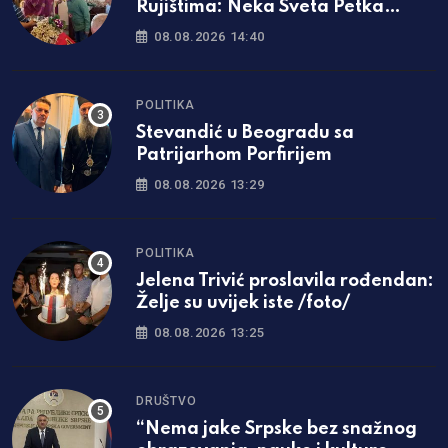
Rujištima: Neka Sveta Petka
svima podari zdravlje i mir
08.08.2026 14:40
POLITIKA
Stevandić u Beogradu sa
Patrijarhom Porfirijem
08.08.2026 13:29
POLITIKA
Jelena Trivić proslavila rođendan:
Želje su uvijek iste /foto/
08.08.2026 13:25
DRUŠTVO
“Nema jake Srpske bez snažnog