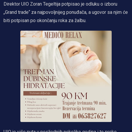
Direktor UIO Zoran Tegeltija potpisao je odluku o izboru
„Grand trade“ za najpovoljnijeg ponuđača, a ugovor sa njim će
biti potpisan po okončanju roka za žalbu.
UIO je više puta u posljednjih nekoliko godina i to preko