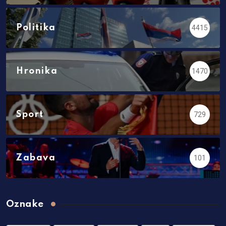
Politika
4415
Hronika
1470
Sport
729
Zabava
101
Oznake