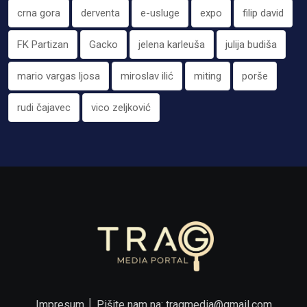
crna gora
derventa
e-usluge
expo
filip david
FK Partizan
Gacko
jelena karleuša
julija budiša
mario vargas ljosa
miroslav ilić
miting
porše
rudi čajavec
vico zeljković
Impresum
│ Pišite nam na:
tragmedia@gmail.com