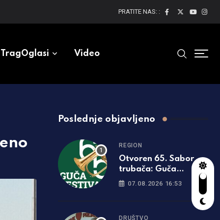
PRATITE NAS: :
TragOglasi
Video
Poslednje objavljeno
đeno
REGION
Otvoren 65. Sabor
trubača: Guča
ponovo zasvirala
07.08.2026 16:53
punom snagom
DRUŠTVO