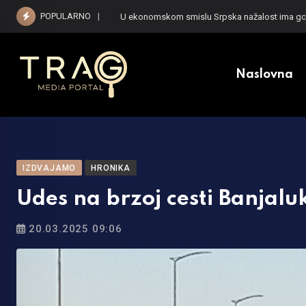
Skip
POPULARNO
U ekonomskom smislu Srpska nažalost ima gor
to
content
Naslovna
IZDVAJAMO
HRONIKA
Udes na brzoj cesti Banjal
20.03.2025 09:06