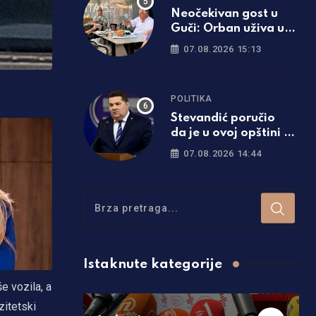
Neočekivan gost u
Guči: Orban uživa uz
trube i pečenje
07.08.2026 15:13
POLITIKA
Stevandić poručio
da je u ovoj opštini tri
puta više prvačića
07.08.2026 14:44
nego lani
Istaknute kategorije
e vozila, a
zitetski