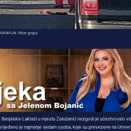
GRAFIJA: Viber grupa
Banjaluka-Laktaši u mjestu ZalužaniU nezgodi je učestvovalo viš
 Povrijeđeno je najmanje sedam osoba, koje su prevezene na Univer