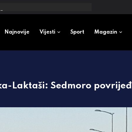
e pokazatelje od Federacije
Najnovije
Vijesti
Sport
Magazin
uka-Laktaši: Sedmoro povrije