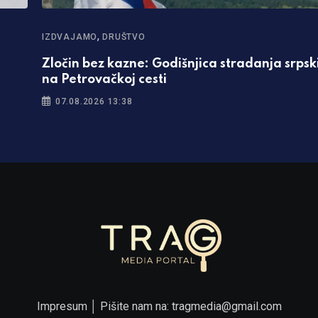
,
IZDVAJAMO
DRUŠTVO
Zločin bez kazne: Godišnjica stradanja srpski
na Petrovačkoj cesti
07.08.2026 13:38
Impresum
│ Pišite nam na:
tragmedia@gmail.com