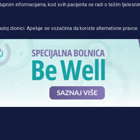
tupnim informacijama, kod svih pacijenta se radi o težim tjelesni
oj dionici. Apeluje se vozačima da koriste alternativne pravce.