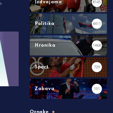
Izdvajamo
8145
m
Politika
4411
Hronika
1468
Sport
729
Zabava
101
Oznake