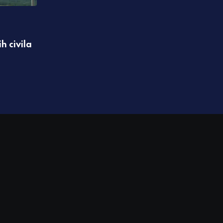
,
IZDVAJAMO
REGION
h civila
Knežević: Objaviću dokumente koji će ob
Crne Gore
07.08.2026 10:02