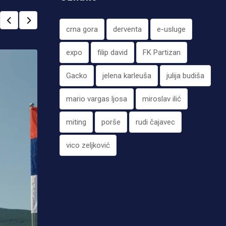
crna gora
derventa
e-usluge
expo
filip david
FK Partizan
Gacko
jelena karleuša
julija budiša
mario vargas ljosa
miroslav ilić
miting
porše
rudi čajavec
vico zeljković