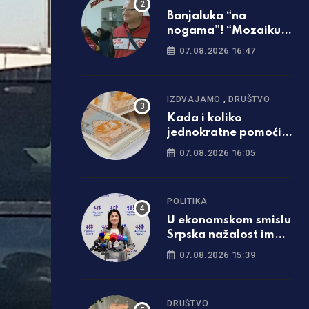
Banjaluka “na
nogama”! “Mozaiku
prijateljstva”
07.08.2026 16:47
potrebna parcela za
gradnju javne kuhinje
,
IZDVAJAMO
DRUŠTVO
Kada i koliko
jednokratne pomoći
će dobiti penzioneri u
07.08.2026 16:05
Srpskoj
POLITIKA
U ekonomskom smislu
Srpska nažalost ima
gore pokazatelje od
07.08.2026 15:39
Federacije
DRUŠTVO