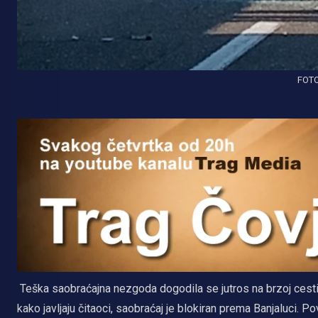
FOTO
Teška saobraćajna nezgoda dogodila se jutros na brzoj cesti 
kako javljaju čitaoci, saobraćaj je blokiran prema Banjaluci.