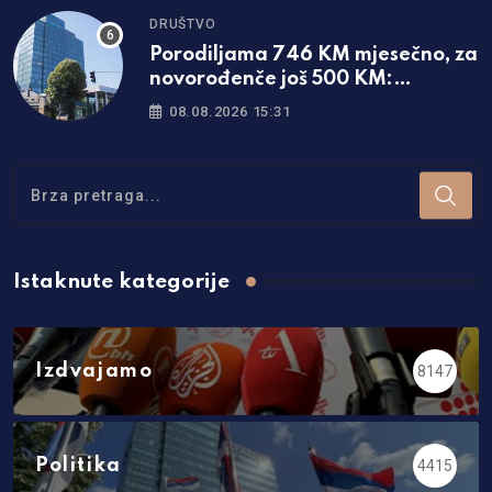
DRUŠTVO
Porodiljama 746 KM mjesečno, za
novorođenče još 500 KM:
Objavljene sve mjere u Srpskoj
08.08.2026 15:31
Istaknute kategorije
Izdvajamo
8147
Politika
4415