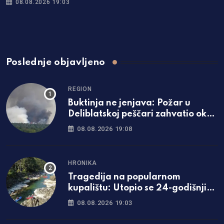
08.08.2026 19:03
Poslednje objavljeno
REGION
Buktinja ne jenjava: Požar u
Deliblatskoj peščari zahvatio oko
1.500 hektara šume i niskog
08.08.2026 19:08
rastinja
HRONIKA
Tragedija na popularnom
kupalištu: Utopio se 24-godišnji
mladić iz Zavidovića
08.08.2026 19:03