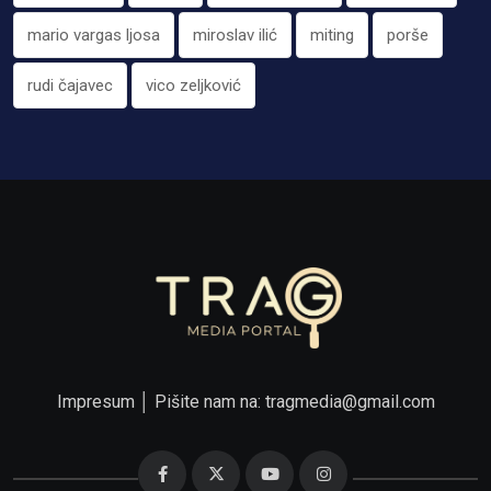
mario vargas ljosa
miroslav ilić
miting
porše
rudi čajavec
vico zeljković
Impresum
│ Pišite nam na:
tragmedia@gmail.com