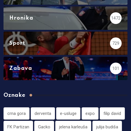
Hronika
1472
Sport
729
Zabava
101
Oznake
crna gora
derventa
e-usluge
expo
filip david
FK Partizan
Gacko
jelena karleuša
julija budiša