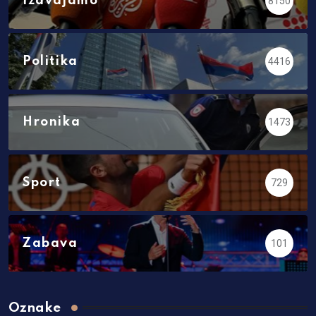
Izdvajamo
8150
Politika
4416
Hronika
1473
Sport
729
Zabava
101
Oznake