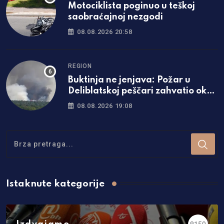
Motociklista poginuo u teškoj
saobraćajnoj nezgodi
08.08.2026 20:58
REGION
Buktinja ne jenjava: Požar u
Deliblatskoj peščari zahvatio oko
1.500 hektara šume i niskog
08.08.2026 19:08
rastinja
Istaknute kategorije