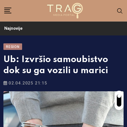
Skip
to
content
Najnovije
REGION
Ub: Izvršio samoubistvo
dok su ga vozili u marici
02.04.2025 21:15