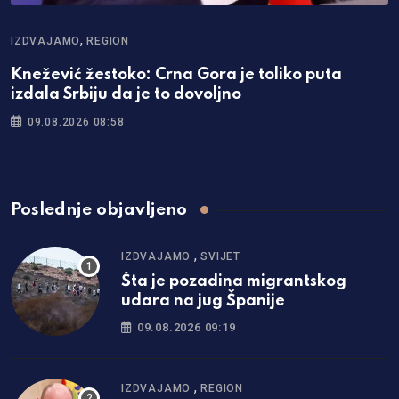
,
IZDVAJAMO
REGION
Knežević žestoko: Crna Gora je toliko puta
izdala Srbiju da je to dovoljno
09.08.2026 08:58
Poslednje objavljeno
,
IZDVAJAMO
SVIJET
Šta je pozadina migrantskog
udara na jug Španije
09.08.2026 09:19
,
IZDVAJAMO
REGION