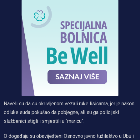
Naveli su da su okrivljenom vezali ruke lisicama, jer je nakon
odluke suda pokušao da pobjegne, ali su ga policijski
službenici stigli i smjestili u “maricu”.
O događaju su obaviješteni Osnovno javno tužilaštvo u Ubu i