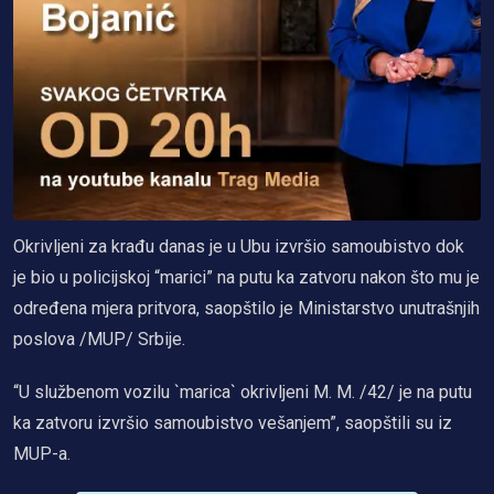
Okrivljeni za krađu danas je u Ubu izvršio samoubistvo dok
je bio u policijskoj “marici” na putu ka zatvoru nakon što mu je
određena mjera pritvora, saopštilo je Ministarstvo unutrašnjih
poslova /MUP/ Srbije.
“U službenom vozilu `marica` okrivljeni M. M. /42/ je na putu
ka zatvoru izvršio samoubistvo vešanjem”, saopštili su iz
MUP-a.