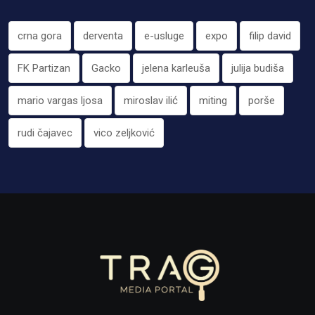
crna gora
derventa
e-usluge
expo
filip david
FK Partizan
Gacko
jelena karleuša
julija budiša
mario vargas ljosa
miroslav ilić
miting
porše
rudi čajavec
vico zeljković