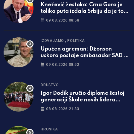
Knežević žestoko: Crna Gora je
toliko puta izdala Srbiju da je to
dovoljno i za one koji će tek da se
09.08.2026 08:58
rode
,
IZDVAJAMO
POLITIKA
Upućen agreman: Džonson
uskoro postaje ambasador SAD u
BiH
09.08.2026 08:52
DRUŠTVO
Igor Dodik uručio diplome šestoj
generaciji Škole novih lidera
SNSD-a: „Za Srpsku se najviše
08.08.2026 21:33
borimo znanjem i čašću“
HRONIKA