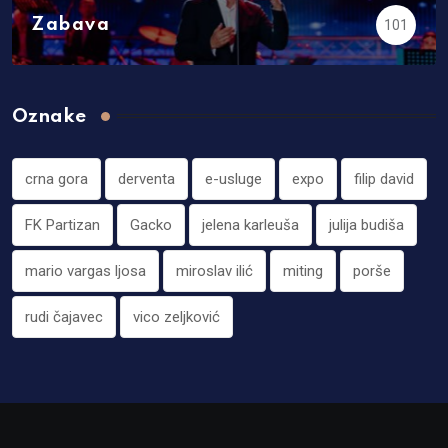
Zabava
101
Oznake
crna gora
derventa
e-usluge
expo
filip david
FK Partizan
Gacko
jelena karleuša
julija budiša
mario vargas ljosa
miroslav ilić
miting
porše
rudi čajavec
vico zeljković