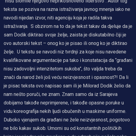
“nisu slomile njegovo neprikosnoveno liderstvo”. Autor tog
teksta se poziva na razna istraživanja javnog mnenja iako ne
navodi nijedan izvor, niti agenciju koja je radila takva
istraživanja. S obzirom na to da je tekst takav da djeluje da je
sam Dodik diktirao svoje želje, zaista je diskutabilno čiji je
ovo autorski tekst – onog ko je pisao ili onog ko je diktirao
želje. U tekstu se navodi niz tvrdnji za koje nisu navedene
kvalifikovane argumentacije pa tako i konstatacija da “građani
nisu zadovoljni intenzitetom sukoba”, što valjda treba da
znači da narod želi još veću neizvjesnost i opasnost?! Da li
je pisac teksta ovo napisao sam ili je Milorad Dodik želio da
nam nešto poruči, ne znam. Znam samo da iz Sarajeva
dobijamo takođe neprimjerene, i takođe opasne poruke u
vidu koreografija nekih ljudi obučenih u maskirne uniforme.
Duboko vjerujem da građani ne žele neizvjesnost, pogotovo
ne bilo kakav sukob. Umorni su od konstantnih političkih