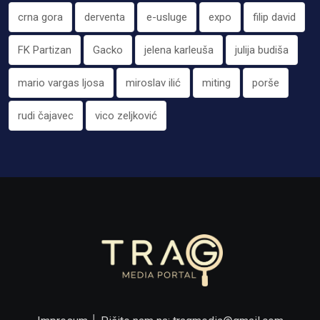
crna gora
derventa
e-usluge
expo
filip david
FK Partizan
Gacko
jelena karleuša
julija budiša
mario vargas ljosa
miroslav ilić
miting
porše
rudi čajavec
vico zeljković