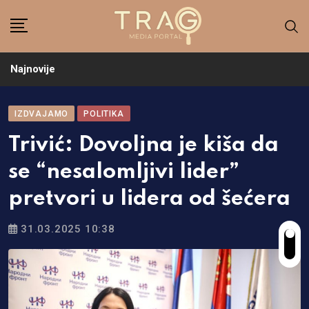
Skip
to
content
Najnovije
IZDVAJAMO
POLITIKA
Trivić: Dovoljna je kiša da
se “nesalomljivi lider”
pretvori u lidera od šećera
31.03.2025 10:38