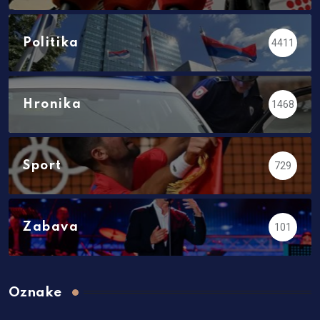
Politika
4411
Hronika
1468
Sport
729
Zabava
101
Oznake