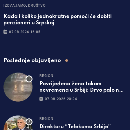
,
IZDVAJAMO
DRUŠTVO
Kada i koliko jednokratne pomoći će dobiti
penzioneri u Srpskoj
07.08.2026 16:05
Poslednje objavljeno
REGION
Povrijeđena žena tokom
nevremena u Srbiji: Drvo palo na
nju, hitno prevezena u bolnicu
07.08.2026 20:24
REGION
Direktoru “Telekoma Srbije”