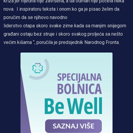
kriza jer nijedna nije završena, a da odmah nije počela neka
nova. I inspiratoru teksta i onom ko ga je pisao želim da
poručim da se njihovo navodno
liderstvo otapa skoro svake zime kada sa manjim snijegom
građani ostaju bez struje i skoro svakog proljeća sa nešto
većim kišama “, poručila je predsjednik Narodnog Fronta.