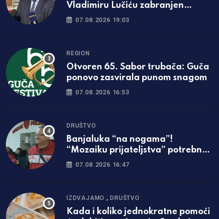
Vladimiru Lučiću zabranjen
ulazak na Kosmet
07.08.2026 19:03
REGION
Otvoren 65. Sabor trubača: Guča
ponovo zasvirala punom snagom
07.08.2026 16:53
DRUŠTVO
Banjaluka “na nogama”!
“Mozaiku prijateljstva” potrebna
parcela za gradnju javne kuhinje
07.08.2026 16:47
,
IZDVAJAMO
DRUŠTVO
Kada i koliko jednokratne pomoći