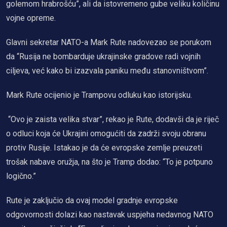
golemom hrabrošću”, ali da istovremeno gube veliku količinu
vojne opreme.
Glavni sekretar NATO-a Mark Rute nadovezao se porukom
da “Rusija ne bombarduje ukrajinske gradove radi vojnih
ciljeva, već kako bi izazvala paniku među stanovništvom”.
Mark Rute ocijenio je Trampovu odluku kao istorijsku.
“Ovo je zaista velika stvar”, rekao je Rute, dodavši da je riječ
o odluci koja će Ukrajini omogućiti da zadrži svoju obranu
protiv Rusije. Istakao je da će evropske zemlje preuzeti
trošak nabave oružja, na što je Tramp dodao: “To je potpuno
logično.”
Rute je zaključio da ovaj model gradnje evropske
odgovornosti dolazi kao nastavak uspjeha nedavnog NATO