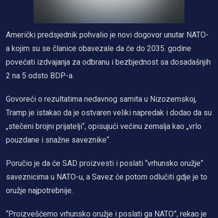
Američki predsjednik pohvalio je novi dogovor unutar NATO-
a kojim su se članice obavezale da će do 2035. godine
povećati izdvajanja za odbranu i bezbjednost sa dosadašnjih
2 na 5 odsto BDP-a.
Govoreći o rezultatima nedavnog samita u Nizozemskoj,
Tramp je istakao da je ostvaren veliki napredak i dodao da su
„stečeni brojni prijatelji“, opisujući većinu zemalja kao „vrlo
pouzdane i snažne saveznike“.
Poručio je da će SAD proizvesti i poslati “vrhunsko oružje”
saveznicima u NATO-u, a Savez će potom odlučiti gdje je to
oružje najpotrebnije.
“Proizvešćemo vrhunsko oružje i poslati ga NATO”, rekao je