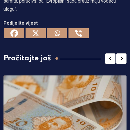
samita, poručivši da “Evropljani sada preuzimaju vodeću
ulogu”.
Podijelite vijest
Pročitajte još