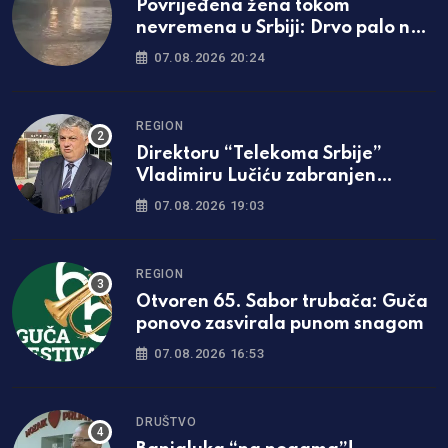
Povrijeđena žena tokom
nevremena u Srbiji: Drvo palo na
nju, hitno prevezena u bolnicu
07.08.2026 20:24
REGION
Direktoru “Telekoma Srbije”
Vladimiru Lučiću zabranjen
ulazak na Kosmet
07.08.2026 19:03
REGION
Otvoren 65. Sabor trubača: Guča
ponovo zasvirala punom snagom
07.08.2026 16:53
DRUŠTVO