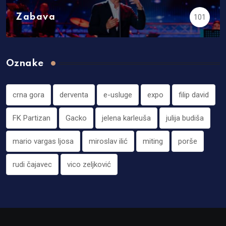
Zabava
101
Oznake
crna gora
derventa
e-usluge
expo
filip david
FK Partizan
Gacko
jelena karleuša
julija budiša
mario vargas ljosa
miroslav ilić
miting
porše
rudi čajavec
vico zeljković