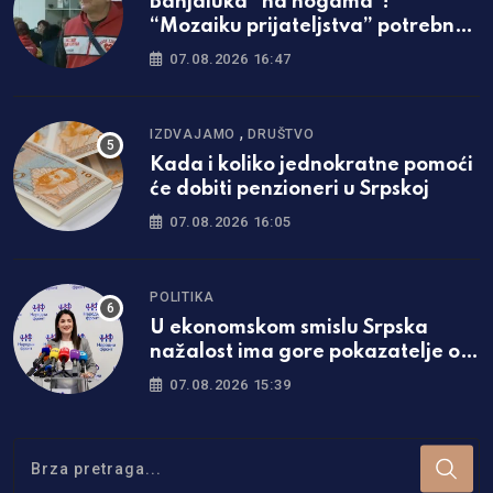
Banjaluka “na nogama”!
“Mozaiku prijateljstva” potrebna
parcela za gradnju javne kuhinje
07.08.2026 16:47
,
IZDVAJAMO
DRUŠTVO
Kada i koliko jednokratne pomoći
će dobiti penzioneri u Srpskoj
07.08.2026 16:05
POLITIKA
U ekonomskom smislu Srpska
nažalost ima gore pokazatelje od
Federacije
07.08.2026 15:39