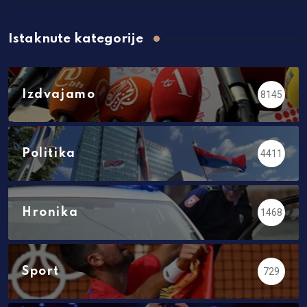
Istaknute kategorije
Izdvajamo
8145
Politika
4411
Hronika
1468
Sport
729