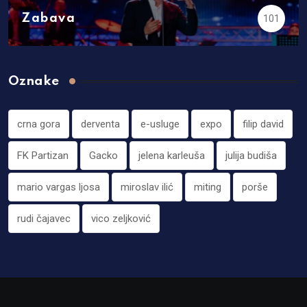
Zabava
101
Oznake
crna gora
derventa
e-usluge
expo
filip david
FK Partizan
Gacko
jelena karleuša
julija budiša
mario vargas ljosa
miroslav ilić
miting
porše
rudi čajavec
vico zeljković