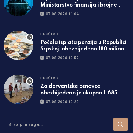
Ministarstvo finansija i brojne
institucije Hrvatske
07.08.2026 11:04
DRUŠTVO
Počela isplata penzija u Republici
Srpskoj, obezbijeđeno 180 miliona
KM
07.08.2026 10:59
DRUŠTVO
Za derventske osnovce
obezbijeđeno je ukupno 1.685
kompleta besplatnih udžbenika
07.08.2026 10:22