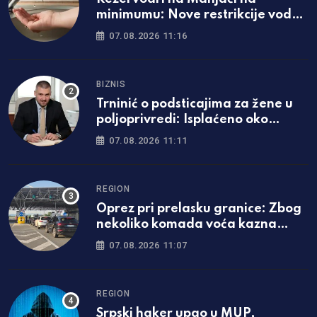
minimumu: Nove restrikcije vode
u dijelu Banjaluke
07.08.2026 11:16
BIZNIS
Trninić o podsticajima za žene u
poljoprivredi: Isplaćeno oko
1.200.000 KM
07.08.2026 11:11
REGION
Oprez pri prelasku granice: Zbog
nekoliko komada voća kazna
može biti i veća od 13.000 evra
07.08.2026 11:07
REGION
Srpski haker upao u MUP,