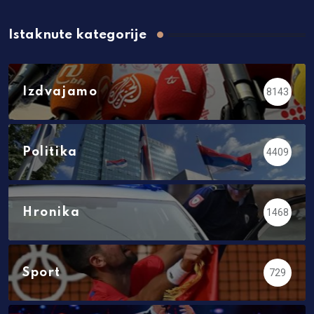
Istaknute kategorije
Izdvajamo
8143
Politika
4409
Hronika
1468
Sport
729