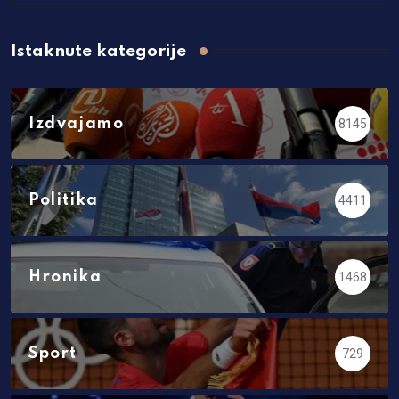
Istaknute kategorije
Izdvajamo
8145
Politika
4411
Hronika
1468
Sport
729