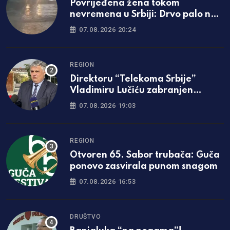
Povrijeđena žena tokom
nevremena u Srbiji: Drvo palo na
nju, hitno prevezena u bolnicu
07.08.2026 20:24
REGION
Direktoru “Telekoma Srbije”
Vladimiru Lučiću zabranjen
ulazak na Kosmet
07.08.2026 19:03
REGION
Otvoren 65. Sabor trubača: Guča
ponovo zasvirala punom snagom
07.08.2026 16:53
DRUŠTVO