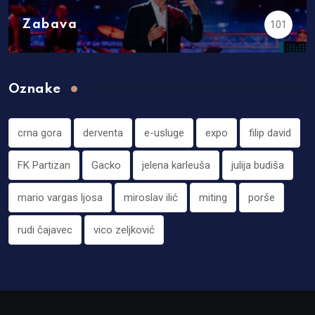
Zabava
101
Oznake
crna gora
derventa
e-usluge
expo
filip david
FK Partizan
Gacko
jelena karleuša
julija budiša
mario vargas ljosa
miroslav ilić
miting
porše
rudi čajavec
vico zeljković