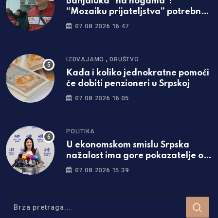
Banjaluka “na nogama”!
“Mozaiku prijateljstva” potrebna
parcela za gradnju javne kuhinje
07.08.2026 16:47
,
IZDVAJAMO
DRUŠTVO
Kada i koliko jednokratne pomoći
će dobiti penzioneri u Srpskoj
07.08.2026 16:05
POLITIKA
U ekonomskom smislu Srpska
nažalost ima gore pokazatelje od
Federacije
07.08.2026 15:39