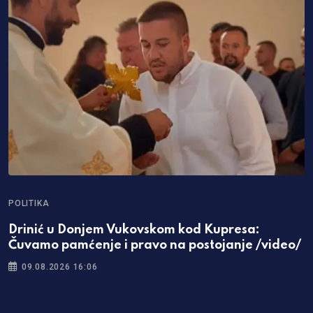
POLITIKA
I
Drinić u Donjem Vukovskom kod Kupresa:
O
Čuvamo pamćenje i pravo na postojanje /video/
S
09.08.2026 16:06