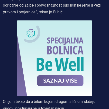
odricanje od žalbe i pravosnažnost sudskih rješenja u vezi
pritvora i potjernice”, rekao je Bubić
On je istakao da u bilom kojem drugom sličnom slučaju
sudovi postupaju na istovjetan način.