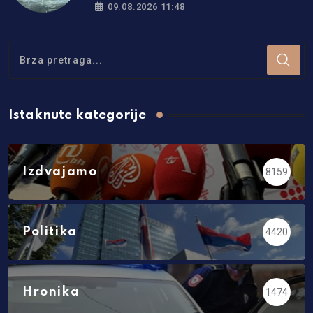
Srpskoj
09.08.2026 11:48
Istaknute kategorije
Izdvajamo
8159
Politika
4420
Hronika
1474