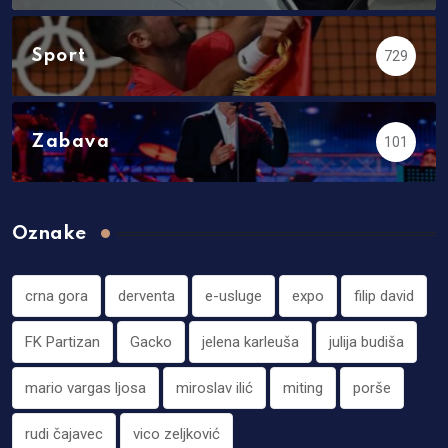
Sport
729
Zabava
101
Oznake
crna gora
derventa
e-usluge
expo
filip david
FK Partizan
Gacko
jelena karleuša
julija budiša
mario vargas ljosa
miroslav ilić
miting
porše
rudi čajavec
vico zeljković