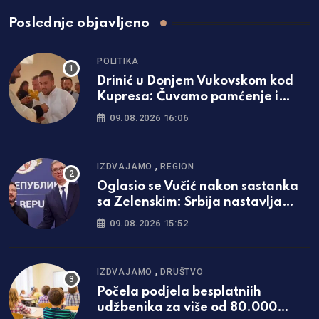
Poslednje objavljeno
POLITIKA
Drinić u Donjem Vukovskom kod
Kupresa: Čuvamo pamćenje i
pravo na postojanje /video/
09.08.2026 16:06
,
IZDVAJAMO
REGION
Oglasio se Vučić nakon sastanka
sa Zelenskim: Srbija nastavlja
politiku neutralnosti
09.08.2026 15:52
,
IZDVAJAMO
DRUŠTVO
Počela podjela besplatniih
udžbenika za više od 80.000