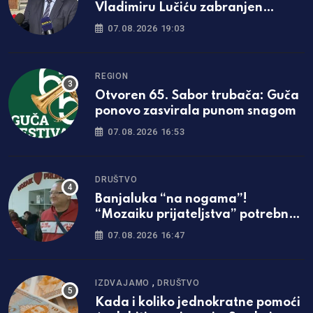
Vladimiru Lučiću zabranjen
ulazak na Kosmet
07.08.2026 19:03
REGION
Otvoren 65. Sabor trubača: Guča
ponovo zasvirala punom snagom
07.08.2026 16:53
DRUŠTVO
Banjaluka “na nogama”!
“Mozaiku prijateljstva” potrebna
parcela za gradnju javne kuhinje
07.08.2026 16:47
,
IZDVAJAMO
DRUŠTVO
Kada i koliko jednokratne pomoći