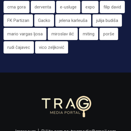
crna gora
derventa
e-usluge
expo
filip david
FK Partizan
Gacko
jelena karleuša
julija budiša
mario vargas ljosa
miroslav ilić
miting
porše
rudi čajavec
vico zeljković