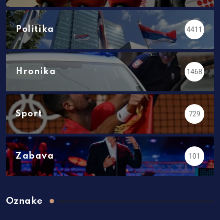
Politika
4411
Hronika
1468
Sport
729
Zabava
101
Oznake