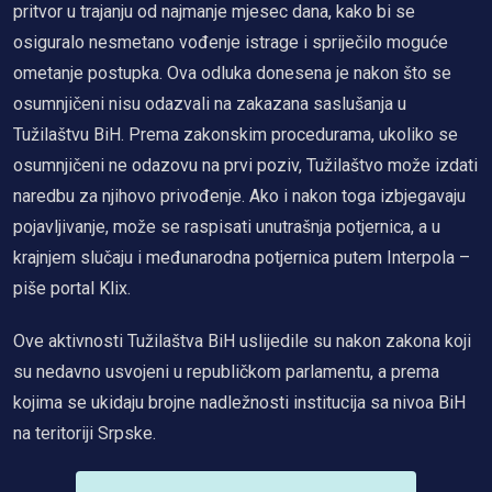
pritvor u trajanju od najmanje mjesec dana, kako bi se
osiguralo nesmetano vođenje istrage i spriječilo moguće
ometanje postupka. Ova odluka donesena je nakon što se
osumnjičeni nisu odazvali na zakazana saslušanja u
Tužilaštvu BiH. Prema zakonskim procedurama, ukoliko se
osumnjičeni ne odazovu na prvi poziv, Tužilaštvo može izdati
naredbu za njihovo privođenje. Ako i nakon toga izbjegavaju
pojavljivanje, može se raspisati unutrašnja potjernica, a u
krajnjem slučaju i međunarodna potjernica putem Interpola –
piše portal Klix.
Ove aktivnosti Tužilaštva BiH uslijedile su nakon zakona koji
su nedavno usvojeni u republičkom parlamentu, a prema
kojima se ukidaju brojne nadležnosti institucija sa nivoa BiH
na teritoriji Srpske.