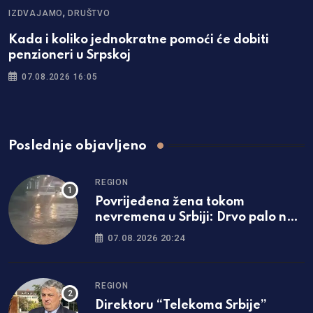
,
IZDVAJAMO
DRUŠTVO
Kada i koliko jednokratne pomoći će dobiti
penzioneri u Srpskoj
07.08.2026 16:05
Poslednje objavljeno
REGION
Povrijeđena žena tokom
nevremena u Srbiji: Drvo palo na
nju, hitno prevezena u bolnicu
07.08.2026 20:24
REGION
Direktoru “Telekoma Srbije”