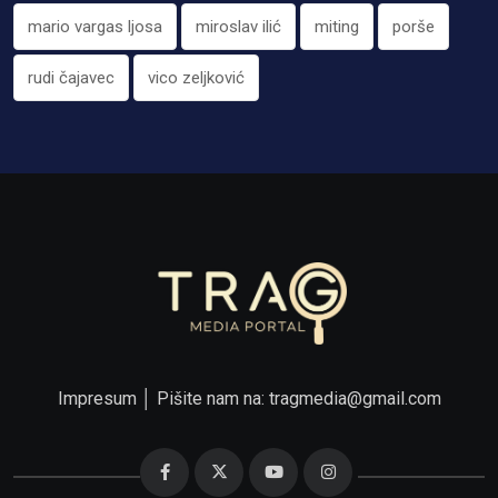
mario vargas ljosa
miroslav ilić
miting
porše
rudi čajavec
vico zeljković
Impresum
│ Pišite nam na:
tragmedia@gmail.com