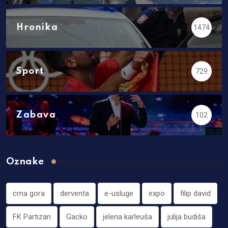
Hronika
1474
Sport
729
Zabava
102
Oznake
crna gora
derventa
e-usluge
expo
filip david
FK Partizan
Gacko
jelena karleuša
julija budiša