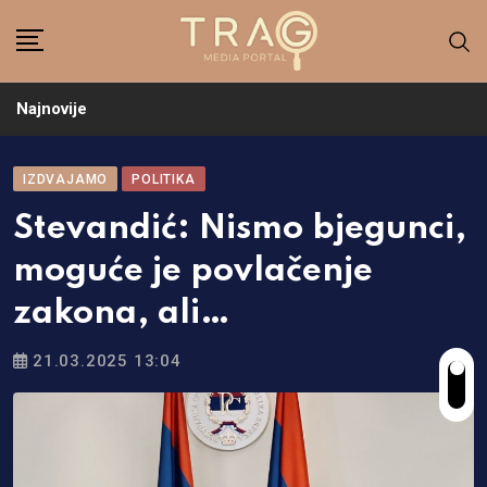
Skip
to
content
Najnovije
IZDVAJAMO
POLITIKA
Stevandić: Nismo bjegunci,
moguće je povlačenje
zakona, ali…
21.03.2025 13:04