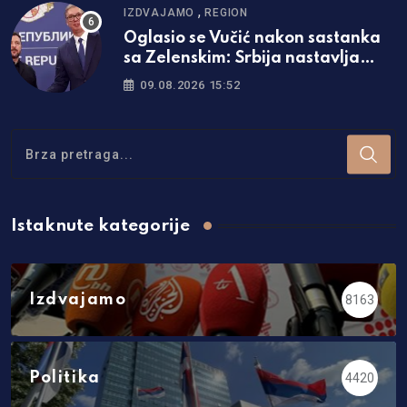
,
IZDVAJAMO
REGION
Oglasio se Vučić nakon sastanka
sa Zelenskim: Srbija nastavlja
politiku neutralnosti
09.08.2026 15:52
Istaknute kategorije
Izdvajamo
8163
Politika
4420