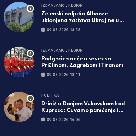
,
IZDVAJAMO
REGION
Zelenski naljutio Albance,
uklonjena zastava Ukrajine u
Prištini
09.08.2026 18:58
,
IZDVAJAMO
REGION
Podgorica neće u savez sa
Prištinom, Zagrebom i Tiranom
09.08.2026 18:11
POLITIKA
Drinić u Donjem Vukovskom kod
Kupresa: Čuvamo pamćenje i
pravo na postojanje /video/
09.08.2026 16:06