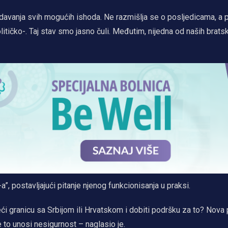
vanja svih mogućih ishoda. Ne razmišlja se o posljedicama, a p
tičko-. Taj stav smo jasno čuli. Međutim, nijedna od naših brats
”, postavljajući pitanje njenog funkcionisanja u praksi.
i granicu sa Srbijom ili Hrvatskom i dobiti podršku za to? Nova p
o unosi nesigurnost – naglasio je.