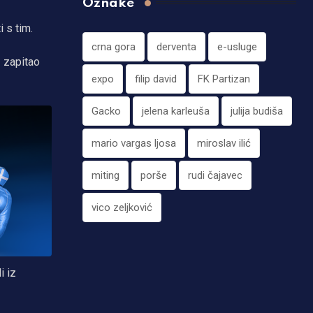
Oznake
 s tim.
crna gora
derventa
e-usluge
 zapitao
expo
filip david
FK Partizan
Gacko
jelena karleuša
julija budiša
mario vargas ljosa
miroslav ilić
miting
porše
rudi čajavec
vico zeljković
i iz