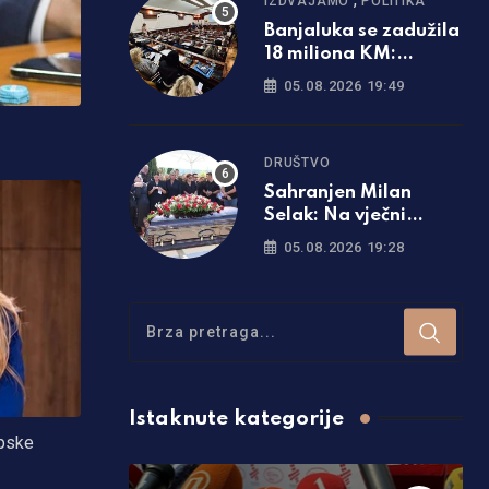
IZDVAJAMO
POLITIKA
Banjaluka se zadužila
18 miliona KM:
Poznato šta će biti sa
05.08.2026 19:49
naplatom parkinga
DRUŠTVO
Sahranjen Milan
Selak: Na vječni
počinak ga ispratio
05.08.2026 19:28
veliki broj ljudi /foto/
Istaknute kategorije
rpske