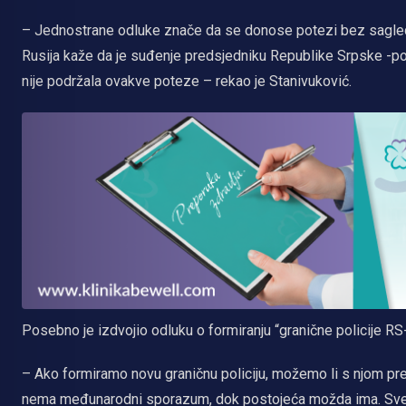
– Jednostrane odluke znače da se donose potezi bez sagleda
Rusija kaže da je suđenje predsjedniku Republike Srpske -poli
nije podržala ovakve poteze – rekao je Stanivuković.
Posebno je izdvojio odluku o formiranju “granične policije RS-a
– Ako formiramo novu graničnu policiju, možemo li s njom preć
nema međunarodni sporazum, dok postojeća možda ima. Sve t