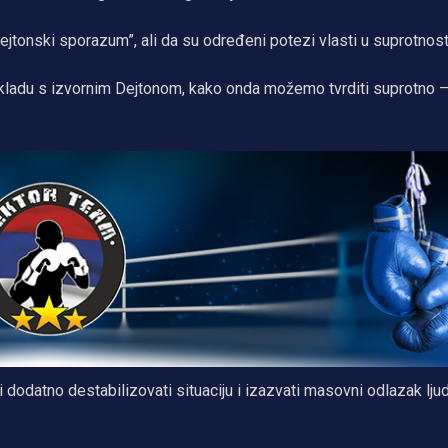
ejtonski sporazum”, ali da su određeni potezi vlasti u suprotnosti
kladu s izvornim Dejtonom, kako onda možemo tvrditi suprotno –
 dodatno destabilizovati situaciju i izazvati masovni odlazak ljud