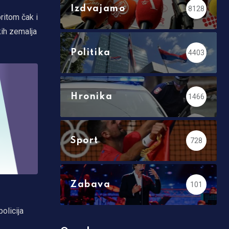
Izdvajamo
8128
ritom čak i
kih zemalja
Politika
4403
Hronika
1466
Sport
728
Zabava
101
olicija