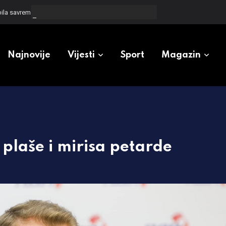
bila savremeno opremljen prostor
Najnovije
Vijesti
Sport
Magazin
 plaše i mirisa petarde