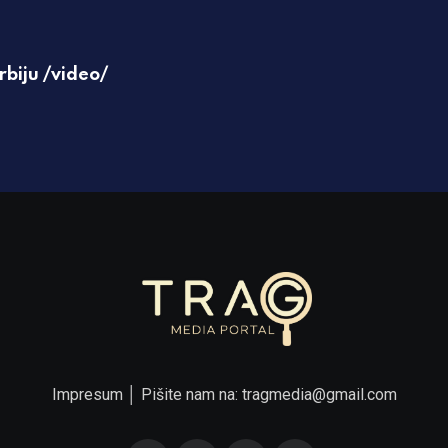
rbiju /video/
Impresum
│ Pišite nam na:
tragmedia@gmail.com