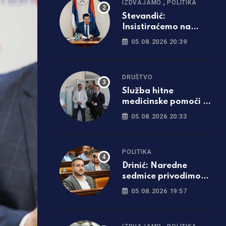
,
IZDVAJAMO
POLITIKA
Stevandić:
Insistiraćemo na
poništavanju svih
05.08.2026 20:39
odluka visokog
predstavnika
DRUŠTVO
Služba hitne
medicinske pomoći u
Derventi dobila
05.08.2026 20:33
savremeno opremljen
prostor
POLITIKA
Drinić: Naredne
sedmice privodimo
kraju Tunjice 1 i 2
05.08.2026 19:57
,