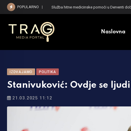
Skip
POPULARNO
Služba hitne medicinske pomoći u Derventi do
to
content
Naslovna
IZDVAJAMO
POLITIKA
Stanivuković: Ovdje se ljudi
21.03.2025 11:12