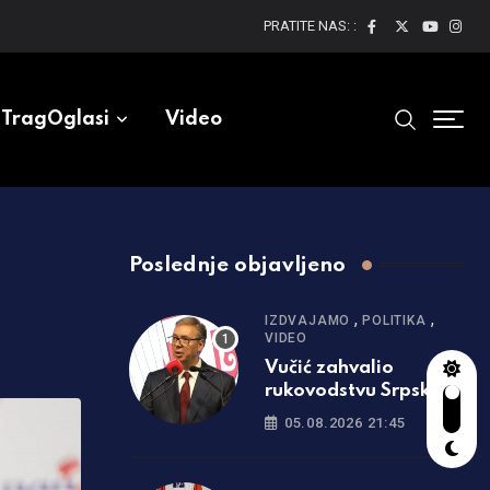
PRATITE NAS: :
TragOglasi
Video
Poslednje objavljeno
,
,
IZDVAJAMO
POLITIKA
VIDEO
Vučić zahvalio
rukovodstvu Srpske:
Uvek ste uz Srbiju
05.08.2026 21:45
/video/