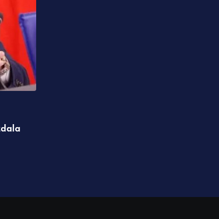
,
IZDVAJAMO
POLITIKA
zdala
Upućen agreman: Džonson uskoro posta
ambasador SAD u BiH
09.08.2026 08:52