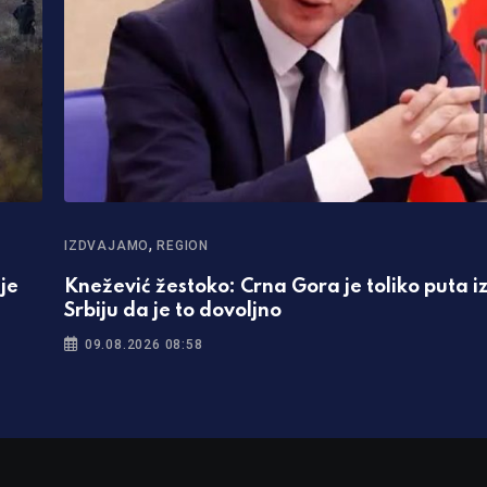
,
IZDVAJAMO
REGION
je
Knežević žestoko: Crna Gora je toliko puta i
Srbiju da je to dovoljno
09.08.2026 08:58