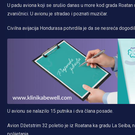
U padu aviona koji se srušio danas u more kod grada Roatan u 
zvaničnici. U avionu je stradao i poznati muzičar.
Civilna avijacija Hondurasa potvrdila je da se nesreća dog
U avionu se nalazilo 15 putnika i dva člana posade.
Avion Džetstrim 32 poletio je iz Roatana ka gradu La Seiba, 
polijetanja.