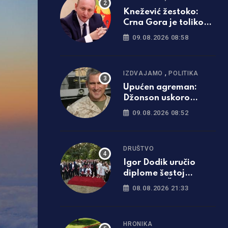
Knežević žestoko:
Crna Gora je toliko
puta izdala Srbiju da
09.08.2026 08:58
je to dovoljno i za one
koji će tek da se rode
,
IZDVAJAMO
POLITIKA
Upućen agreman:
Džonson uskoro
postaje ambasador
09.08.2026 08:52
SAD u BiH
DRUŠTVO
Igor Dodik uručio
diplome šestoj
generaciji Škole novih
08.08.2026 21:33
lidera SNSD-a: „Za
Srpsku se najviše
borimo znanjem i
HRONIKA
čašću“