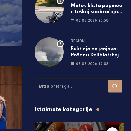
Motociklista poginuo
u teškoj saobraćajnoj
nezgodi
08.08.2026 20:58
REGION
Buktinja ne jenjava:
Požar u Deliblatskoj
peščari zahvatio oko
08.08.2026 19:08
1.500 hektara šume i
niskog rastinja
Istaknute kategorije