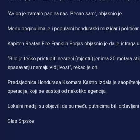
“Avion je zamalo pao na nas. Pecao sam”, objasnio je.
Među poginulima je i popularni honduraski muzičar i političar 
Kapiten Roatan Fire Franklin Borjas objasnio je da je istraga u
“Bilo je teško pristupiti nesreći (mjestu) jer ima 30 metara s
spasavanju nemaju vidljivost”, rekao je on.
Predsjednica Hondurasa Ksomara Kastro izdala je saopštenje 
operacije, koji se sastoji od nekoliko agencija.
Lokalni mediji su objavili da su među putnicima bili državljan
Glas Srpske