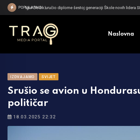
Skip
POPULARNO
Motociklista poginuo u teškoj saobraćajnoj n
to
content
Naslovna
IZDVAJAMO
SVIJET
Srušio se avion u Honduras
političar
18.03.2025 22:32