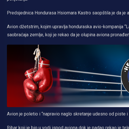
Predsjednica Hondurasa Hsiomara Kastro saopštila je da je akt
Avion džetstrim, kojim upravlja honduraska avio-kompanija “La
saobraćaja zemlje, koji je rekao da je olupina aviona pronađe
Avion je poletio i “napravio naglo skretanje udesno od piste i
Ribar koji je bio u vodi ispod aviona dok je padao rekao je te