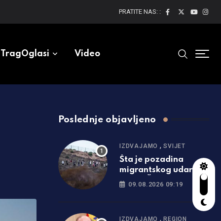
PRATITE NAS: :
TragOglasi
Video
Poslednje objavljeno
i
,
IZDVAJAMO
SVIJET
Šta je pozadina
migrantskog udara
na jug Španije
09.08.2026 09:19
,
IZDVAJAMO
REGION