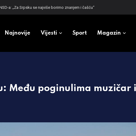
ezgodi
Najnovije
Vijesti
Sport
Magazin
u: Među poginulima muzičar 