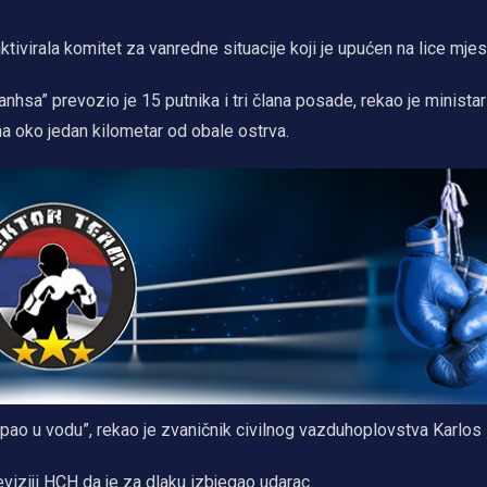
ivirala komitet za vanredne situacije koji je upućen na lice mjes
nhsa” prevozio je 15 putnika i tri člana posade, rekao je ministar
na oko jedan kilometar od obale ostrva.
 pao u vodu”, rekao je zvaničnik civilnog vazduhoplovstva Karlos 
leviziji HCH da je za dlaku izbjegao udarac.