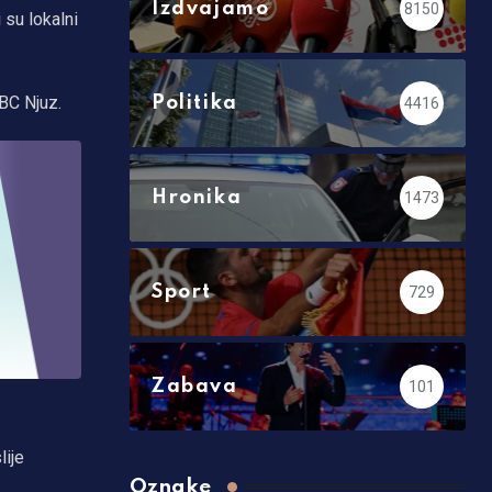
Izdvajamo
8150
 su lokalni
BC Njuz.
Politika
4416
Hronika
1473
Sport
729
Zabava
101
lije
Oznake