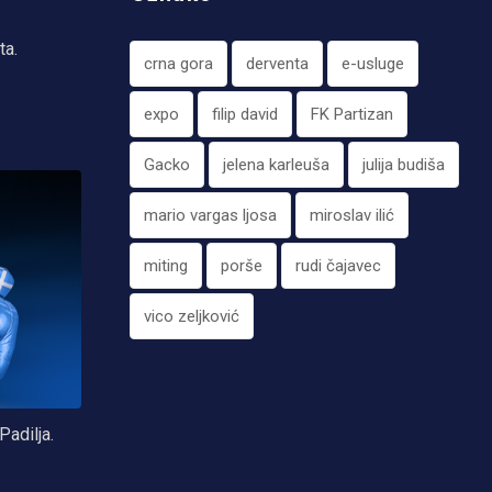
ta.
crna gora
derventa
e-usluge
expo
filip david
FK Partizan
Gacko
jelena karleuša
julija budiša
mario vargas ljosa
miroslav ilić
miting
porše
rudi čajavec
vico zeljković
Padilja.