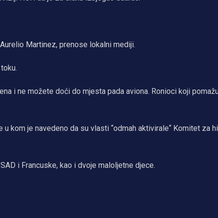
Aurelio Martinez, prenose lokalni mediji.
 toku.
tijena i ne možete doći do mjesta pada aviona. Ronioci koji pomaž
u kom je navedeno da su vlasti “odmah aktivirale“ Komitet za h
i SAD i Francuske, kao i dvoje maloljetne djece.