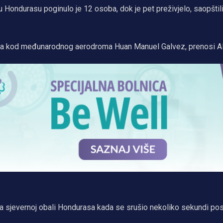
Hondurasu poginulo je 12 osoba, dok je pet preživjelo, saopštili
odila kod međunarodnog aerodroma Huan Manuel Galvez, prenosi A
na sjevernoj obali Hondurasa kada se srušio nekoliko sekundi pos