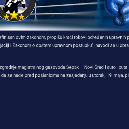
 definisan ovim zakonom, propišu kraći rokovi određenih upravnih
aciji i Zakonom o opštem upravnom postupku”, navodi se u obra
izgradnje magistralnog gasovoda Šepak – Novi Grad i auto–puta
da se nađe pred poslanicima na zasjedanju u utorak, 19. maja, pi