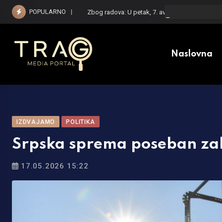
Skip
POPULARNO
Zbog radova: U petak, 7. avgusta bez saobraćaj
to
content
Naslovna
IZDVAJAMO
POLITIKA
Srpska sprema poseban zak
17.05.2026 15:22