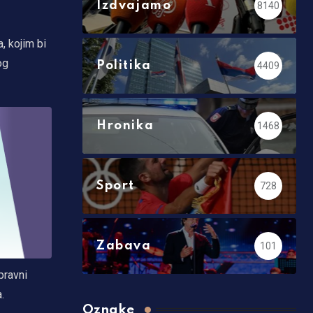
Izdvajamo
8140
, kojim bi
og
Politika
4409
Hronika
1468
Sport
728
Zabava
101
pravni
.
Oznake