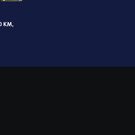
,
IZDVAJAMO
DRUŠTVO
0 KM,
Dragočaj izlazi na protest, iz Vodovoda 
strpljenje: Do ovog datuma najavili
06.08.2026 15:33