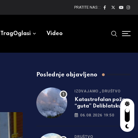
PRATITE NAS: :
TragOglasi
Video
Poslednje objavljeno
,
IZDVAJAMO
DRUŠTVO
Katastrofalan požar
“guta” Deliblatsku
peščaru: Cijelo selo
06.08.2026 19:50
evakuisano
DRUŠTVO