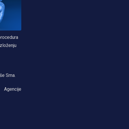
 procedura
zloženju
še Srna.
Agencije