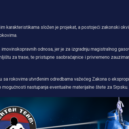
 karakteristikama složen je projekat, a postojeći zakonski okvi
rokovima.
 imovinskopravnih odnosa, jer je za izgradnju magistralnog gaso
jištu za trase, te pristupne saobraćajnice i privremeno zauzima
du sa rokovima utvrđenim odredbama važećeg Zakona o ekspropri
o mogućnosti nastupanja eventualne materijalne štete za Srpsku.