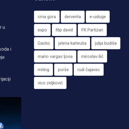
crna gora
derventa
e-usluge
r u
expo
filip david
FK Partizan
Gacko
jelena karleuša
julija budiša
voda i
mario vargas ljosa
miroslav ilić
nje
miting
porše
rudi čajavec
jaciji
vico zeljković