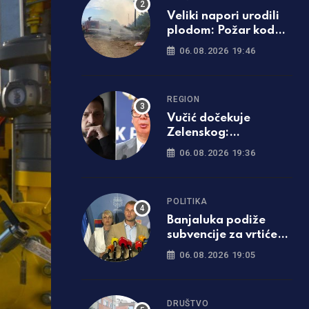
Veliki napori urodili
plodom: Požar kod
Trebinja pod
06.08.2026 19:46
kontrolom
REGION
Vučić dočekuje
Zelenskog:
Predsjednik Ukrajine
06.08.2026 19:36
prvi put dolazi u
Srbiju
POLITIKA
Banjaluka podiže
subvencije za vrtiće
na 200 KM,
06.08.2026 19:05
stipendije skaču za
čak 50 odsto!
DRUŠTVO