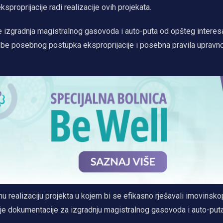
roprijacije radi realizacije ovih projekata.
 izgradnja magistralnog gasovoda i auto-puta od opšteg interesa
ebe posebnog postupka eksproprijacije i posebna pravila upravn
nu realizaciju projekta u kojem bi se efikasno rješavali imovinsko
nje dokumentacije za izgradnju magistralnog gasovoda i auto-puta