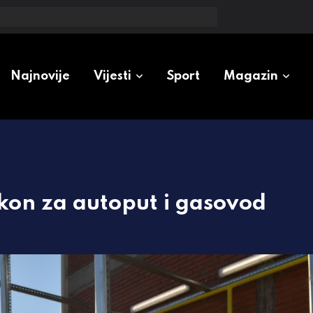
a u dijelu Ulice Prvog krajiškog korpusa
Najnovije
Vijesti
Sport
Magazin
on za autoput i gasovod