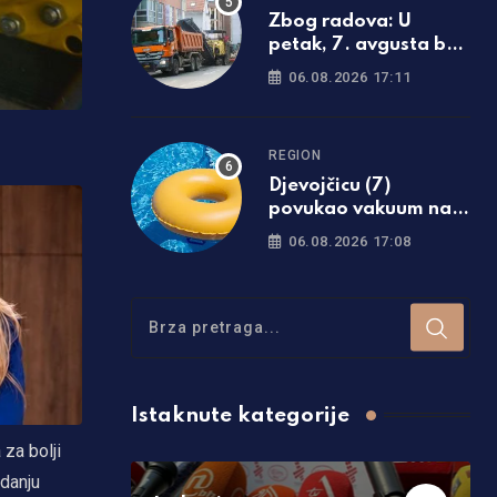
Zbog radova: U
petak, 7. avgusta bez
saobraćaja u dijelu
06.08.2026 17:11
Ulice Prvog krajiškog
korpusa
REGION
Djevojčicu (7)
povukao vakuum na
dno bazena
06.08.2026 17:08
Istaknute kategorije
za bolji
danju