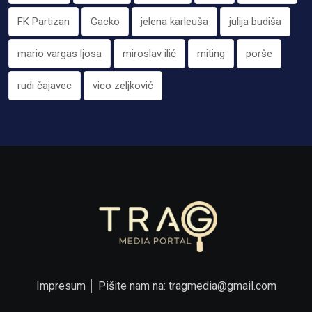
FK Partizan
Gacko
jelena karleuša
julija budiša
mario vargas ljosa
miroslav ilić
miting
porše
rudi čajavec
vico zeljković
Impresum
│ Pišite nam na:
tragmedia@gmail.com