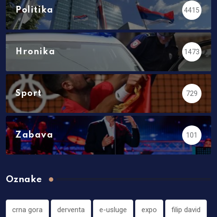
Politika
4415
Hronika
1473
Sport
729
Zabava
101
Oznake
crna gora
derventa
e-usluge
expo
filip david