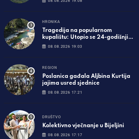
08.08.2026 19:08
rastinja
HRONIKA
Tragedija na popularnom
kupalištu: Utopio se 24-godišnji
mladić iz Zavidovića
08.08.2026 19:03
REGION
Poslanica gađala Aljbina Kurtija
jajima usred sjednice
08.08.2026 17:21
DRUŠTVO
Kolektivno vječnanje u Bijeljini
08.08.2026 17:17