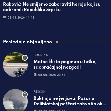
Raković: Ne smijemo zaboraviti heroje koji su
odbranili Republiku Srpsku
08.08.2026 14:43
Poslednje objavljeno
HRONIKA
Motociklista poginuo u teškoj
saobraćajnoj nezgodi
08.08.2026 20:58
REGION
Buktinja ne jenjava: Požar u
Deliblatskoj peščari zahvatio oko
1.500 hektara šume i niskog