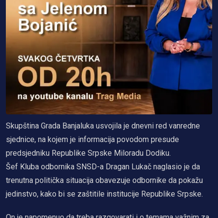
Skupština Grada Banjaluka usvojila je dnevni red vanredne
sjednice, na kojem je informacija povodom presude
predsjedniku Republike Srpske Miloradu Dodiku.
Šef Kluba odbornika SNSD-a Dragan Lukač naglasio je da
trenutna politička situacija obavezuje odbornike da pokažu
jedinstvo, kako bi se zaštitile institucije Republike Srpske.
On je napomenuo da treba razgovarati i o temama važnim za