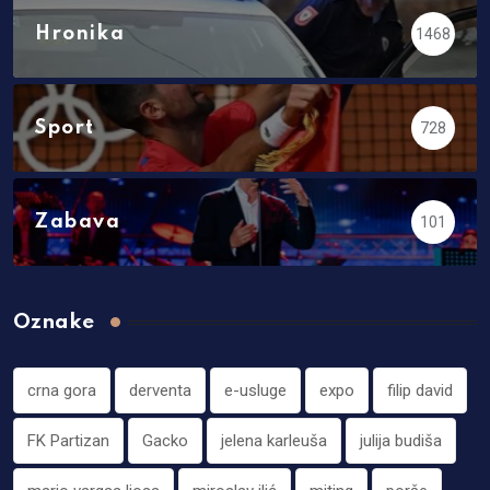
Hronika
1468
Sport
728
Zabava
101
Oznake
crna gora
derventa
e-usluge
expo
filip david
FK Partizan
Gacko
jelena karleuša
julija budiša