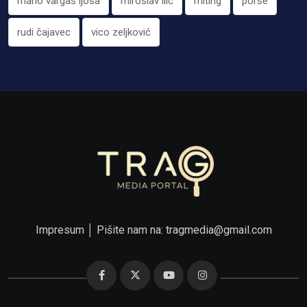
mario vargas ljosa
miroslav ilić
miting
porše
rudi čajavec
vico zeljković
Impresum
│ Pišite nam na:
tragmedia@gmail.com