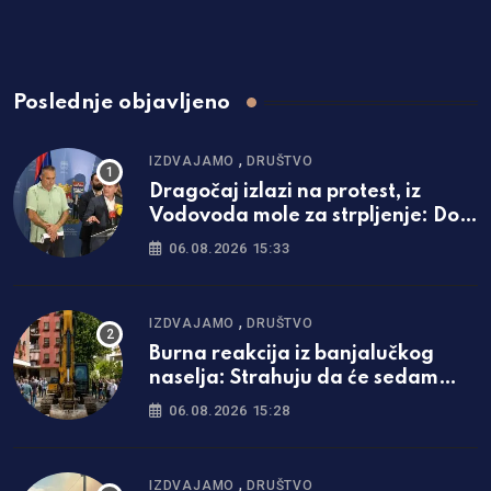
Poslednje objavljeno
,
IZDVAJAMO
DRUŠTVO
Dragočaj izlazi na protest, iz
Vodovoda mole za strpljenje: Do
ovog datuma najavili kraj
06.08.2026 15:33
problema
,
IZDVAJAMO
DRUŠTVO
Burna reakcija iz banjalučkog
naselja: Strahuju da će sedam
spratova postati nova praksa
06.08.2026 15:28
,
IZDVAJAMO
DRUŠTVO