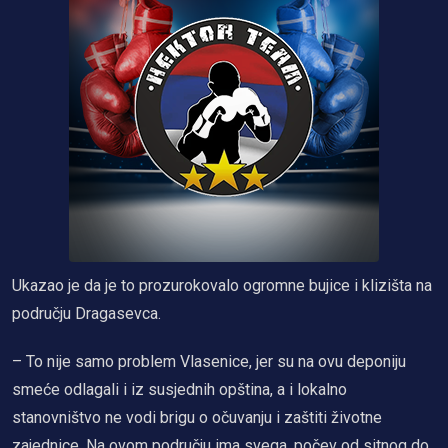
Ukazao je da je to prozurokovalo ogromne bujice i klizišta na
području Dragasevca.
– To nije samo problem Vlasenice, jer su na ovu deponiju
smeće odlagali i iz susjednih opština, a i lokalno
stanovništvo ne vodi brigu o očuvanju i zaštiti životne
zajednice. Na ovom području ima svega, počev od sitnog do