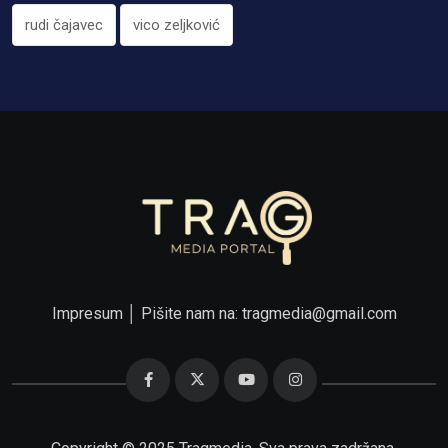
rudi čajavec
vico zeljković
Impresum
│ Pišite nam na:
tragmedia@gmail.com