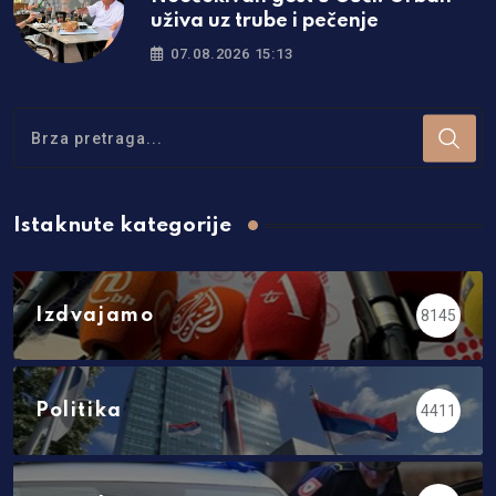
uživa uz trube i pečenje
07.08.2026 15:13
Istaknute kategorije
Izdvajamo
8145
Politika
4411