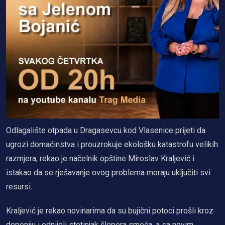
Odlagalište otpada u Dragasevcu kod Vlasenice prijeti da
ugrozi domaćinstva i prouzrokuje ekološku katastrofu velikih
razmjera, rekao je načelnik opštine Miroslav Kraljević i
istakao da se rješavanje ovog problema moraju uključiti svi
resursi.
Kraljević je rekao novinarima da su bujični potoci prošli kroz
deponiju i odnijeli stotinjak šlepera smeća, a sa novim