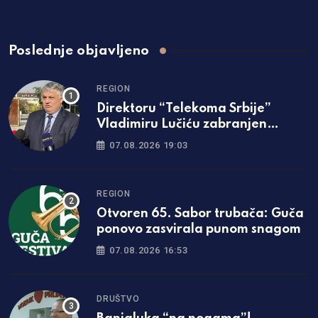
Poslednje objavljeno
REGION
Direktoru “Telekoma Srbije”
Vladimiru Lučiću zabranjen
ulazak na Kosmet
07.08.2026 19:03
REGION
Otvoren 65. Sabor trubača: Guča
ponovo zasvirala punom snagom
07.08.2026 16:53
DRUŠTVO