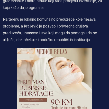
građevinske i hidro struke koji rade procjenu investicije, za
koju kaže da je ogromna.
Na terenu je lokalno komunalno preduzeće koje rješava
probleme, a Kraljević je pozvao i privredna društva,
preduzeća, ustanove i sve koji mogu da pomognu da se
uključe, dok očekuje i podršku republičkih institucija.