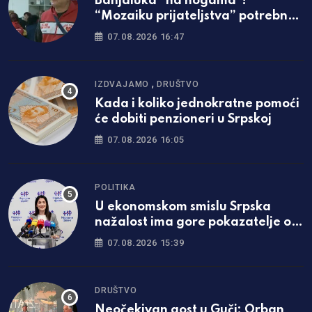
Banjaluka “na nogama”!
“Mozaiku prijateljstva” potrebna
parcela za gradnju javne kuhinje
07.08.2026 16:47
,
IZDVAJAMO
DRUŠTVO
Kada i koliko jednokratne pomoći
će dobiti penzioneri u Srpskoj
07.08.2026 16:05
POLITIKA
U ekonomskom smislu Srpska
nažalost ima gore pokazatelje od
Federacije
07.08.2026 15:39
DRUŠTVO
Neočekivan gost u Guči: Orban