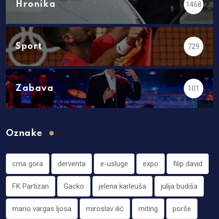
Hronika
1468
Sport
729
Zabava
101
Oznake
crna gora
derventa
e-usluge
expo
filip david
FK Partizan
Gacko
jelena karleuša
julija budiša
mario vargas ljosa
miroslav ilić
miting
porše