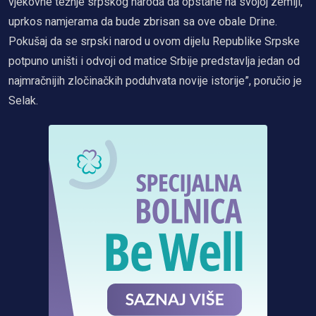
vjekovne težnje srpskog naroda da opstane na svojoj zemlji,
uprkos namjerama da bude zbrisan sa ove obale Drine.
Pokušaj da se srpski narod u ovom dijelu Republike Srpske
potpuno uništi i odvoji od matice Srbije predstavlja jedan od
najmračnijih zločinačkih poduhvata novije istorije”, poručio je
Selak.