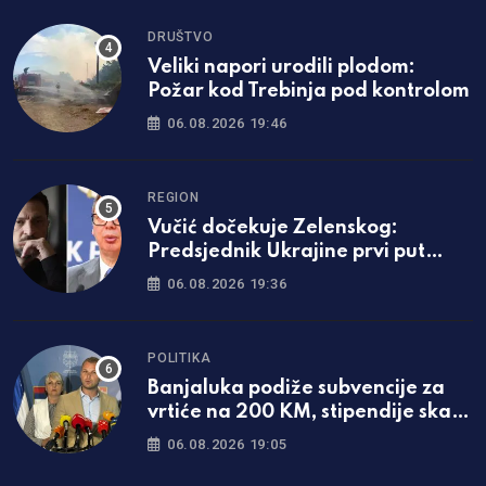
DRUŠTVO
Veliki napori urodili plodom:
Požar kod Trebinja pod kontrolom
06.08.2026 19:46
REGION
Vučić dočekuje Zelenskog:
Predsjednik Ukrajine prvi put
dolazi u Srbiju
06.08.2026 19:36
POLITIKA
Banjaluka podiže subvencije za
vrtiće na 200 KM, stipendije skaču
za čak 50 odsto!
06.08.2026 19:05