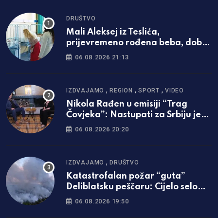
DRUŠTVO
Mali Aleksej iz Teslića,
prijevremeno rođena beba, dobio
životnu bitku na UKC-u Srpske
06.08.2026 21:13
,
,
,
IZDVAJAMO
REGION
SPORT
VIDEO
Nikola Rađen u emisiji “Trag
Čovjeka”: Nastupati za Srbiju je
bila najveća svetinja i ponos /foto
06.08.2026 20:20
i video/
,
IZDVAJAMO
DRUŠTVO
Katastrofalan požar “guta”
Deliblatsku peščaru: Cijelo selo
evakuisano
06.08.2026 19:50