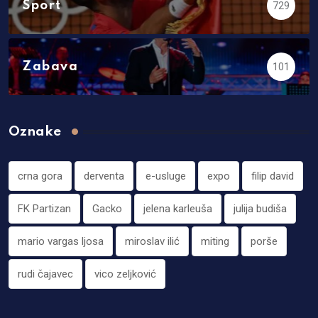
Sport
729
Zabava
101
Oznake
crna gora
derventa
e-usluge
expo
filip david
FK Partizan
Gacko
jelena karleuša
julija budiša
mario vargas ljosa
miroslav ilić
miting
porše
rudi čajavec
vico zeljković