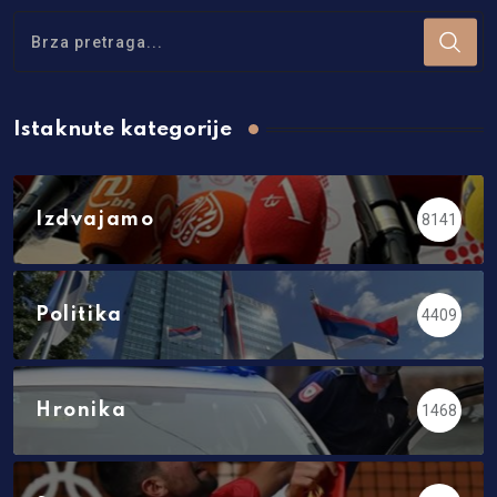
Istaknute kategorije
Izdvajamo
8141
Politika
4409
Hronika
1468