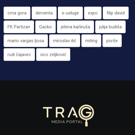
crna gora
derventa
e-usluge
expo
filip david
FK Partizan
Gacko
jelena karleuša
julija budiša
mario vargas ljosa
miroslav ilić
miting
porše
rudi čajavec
vico zeljković