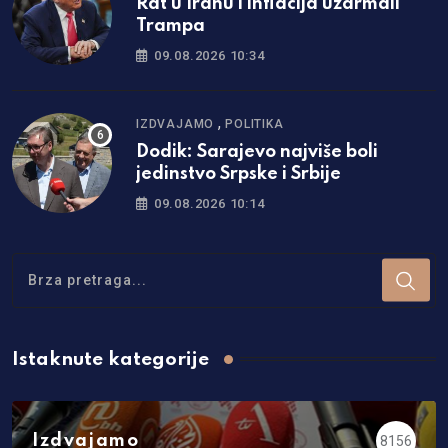
Rat u Iranu i inflacija uzdrmali
Trampa
09.08.2026 10:34
,
IZDVAJAMO
POLITIKA
Dodik: Sarajevo najviše boli
jedinstvo Srpske i Srbije
09.08.2026 10:14
Istaknute kategorije
Izdvajamo
8156