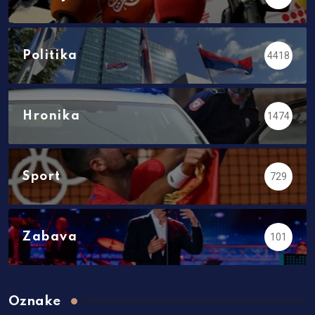
Politika
4418
Hronika
1474
Sport
729
Zabava
101
Oznake