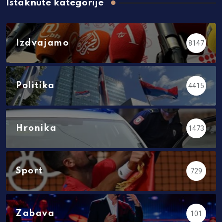
Istaknute kategorije
Izdvajamo
8147
Politika
4415
Hronika
1473
Sport
729
Zabava
101