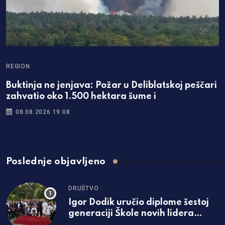
REGION
R
Buktinja ne jenjava: Požar u Deliblatskoj peščari
P
zahvatio oko 1.500 hektara šume i
s
08.08.2026 19:08
Poslednje objavljeno
DRUŠTVO
Igor Dodik uručio diplome šestoj
generaciji Škole novih lidera
SNSD-a: „Za Srpsku se najviše