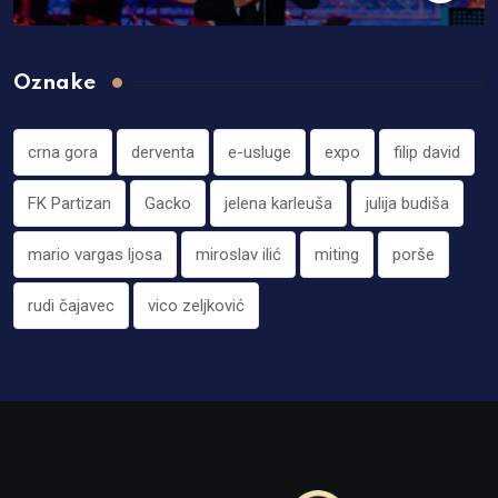
Oznake
crna gora
derventa
e-usluge
expo
filip david
FK Partizan
Gacko
jelena karleuša
julija budiša
mario vargas ljosa
miroslav ilić
miting
porše
rudi čajavec
vico zeljković