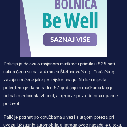
Policija je dojavu o ranjenom muškarcu primila u 8:35 sati,
nakon čega su na raskrsnicu Štefanovečkog i Gračačkog
zavoja upućene jake policijske snage. Na licu mjesta
potvrđeno je da se radi o 57-godišnjem muškarcu koji je
odmah medicinski zbrinut, a njegove povrede nisu opasne
po život.
Palić je poznat po optužbama u vezi s utajom poreza pri
uvozu luksuznih automobila, a istraga ovog napada je u toku.