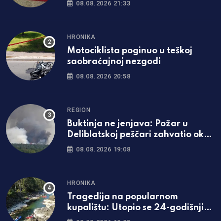
08.08.2026 21:33
borimo znanjem i čašću“
HRONIKA
Motociklista poginuo u teškoj
saobraćajnoj nezgodi
08.08.2026 20:58
REGION
Buktinja ne jenjava: Požar u
Deliblatskoj peščari zahvatio oko
1.500 hektara šume i niskog
08.08.2026 19:08
rastinja
HRONIKA
Tragedija na popularnom
kupalištu: Utopio se 24-godišnji
mladić iz Zavidovića