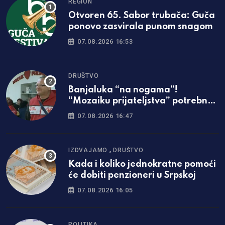
REGION
Otvoren 65. Sabor trubača: Guča
ponovo zasvirala punom snagom
07.08.2026 16:53
DRUŠTVO
Banjaluka “na nogama”!
“Mozaiku prijateljstva” potrebna
parcela za gradnju javne kuhinje
07.08.2026 16:47
,
IZDVAJAMO
DRUŠTVO
Kada i koliko jednokratne pomoći
će dobiti penzioneri u Srpskoj
07.08.2026 16:05
POLITIKA