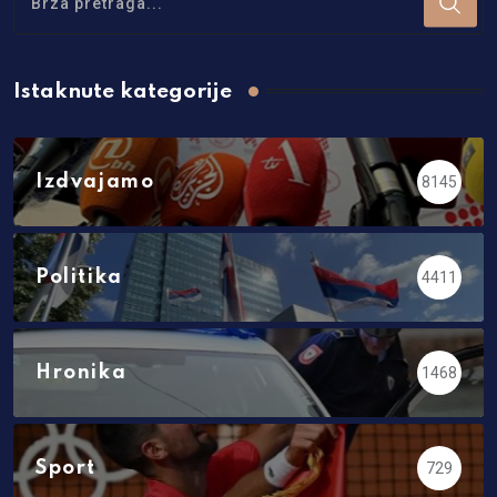
Istaknute kategorije
Izdvajamo
8145
Politika
4411
Hronika
1468
Sport
729