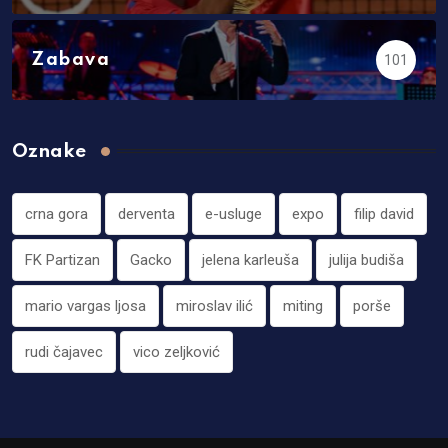
Zabava
101
Oznake
crna gora
derventa
e-usluge
expo
filip david
FK Partizan
Gacko
jelena karleuša
julija budiša
mario vargas ljosa
miroslav ilić
miting
porše
rudi čajavec
vico zeljković